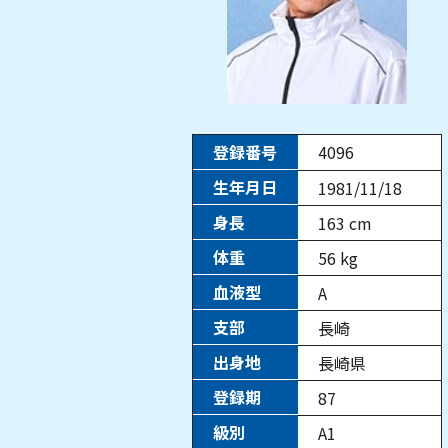
登録番号
4096
生年月日
1981/11/18
身長
163
cm
体重
56
kg
血液型
A
支部
長崎
出身地
長崎県
登録期
87
級別
A1