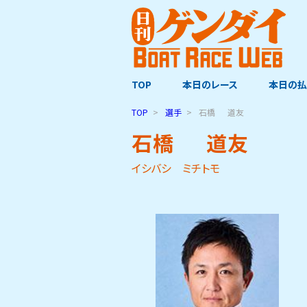
TOP
本日のレース
本日の払
TOP
選手
石橋
道友
石橋
道友
イシバシ ミチトモ