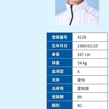
登録番号
4129
生年月日
1980/03/25
身長
167
cm
体重
54
kg
血液型
A
支部
愛知
出身地
愛知県
登録期
89
級別
B1