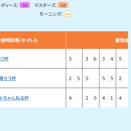
ディース:
マスターズ:
G3
G3
モーニング：
開催時間帯/タイトル
節間成
ツ杯
３
３
６
３
４
５
滑セラ杯
２
５
５
５
５
２
トちゃんねる杯
４
２
５
４
１
４