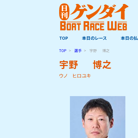
TOP
本日のレース
本日の払
TOP
選手
宇野
博之
宇野
博之
ウノ ヒロユキ