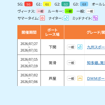
SG:
G1:
G2:
G3:
オールレ
SG
G1
G2
G3
ヴィーナス:
ルーキー:
一般:
一般
一般
一般
サマータイム:
ナイター:
ミッドナイト:
ボート
開催期間
グレード/
レース場
2026/07/27
九州スポー
下関
~
一般
2026/07/31
2026/07/15
知多娘。常
常滑
~
一般
2026/07/19
2026/07/02
ＤＭＭボー
芦屋
~
一般
2026/07/06