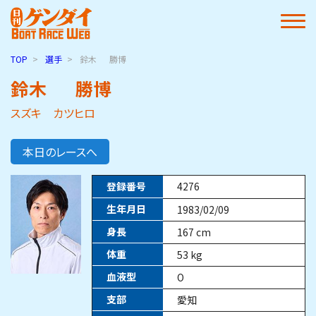
TOP
選手
鈴木
勝博
鈴木
勝博
スズキ カツヒロ
本日のレースへ
登録番号
4276
生年月日
1983/02/09
身長
167
cm
体重
53
kg
血液型
O
支部
愛知