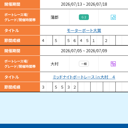
開催期間
2026/07/13
~
2026/07/18
ボートレース場/
蒲郡
Ｇ２
グレード/開催時間帯
モーターボート大賞
タイトル
節間成績
４
５
５
６
４
５
１
２
開催期間
2026/07/05
~
2026/07/09
ボートレース場/
大村
一般
グレード/開催時間帯
ミッドナイトボートレースｉｎ大村 ４
タイトル
節間成績
３
５
５
３
２