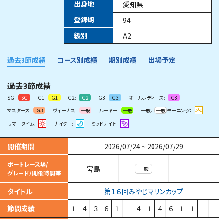
出身地
愛知県
登録期
94
級別
A2
過去3節成績
コース別成績
期別成績
出場予定
過去3節成績
SG:
G1:
G2:
G3:
オールレディース:
SG
G1
G2
G3
G3
マスターズ:
ヴィーナス:
ルーキー:
一般:
モーニング：
G3
一般
一般
一般
サマータイム:
ナイター:
ミッドナイト:
開催期間
2026/07/24
~
2026/07/29
ボートレース場/
宮島
一般
グレード/開催時間帯
第１６回みやじマリンカップ
タイトル
節間成績
１
４
３
６
１
４
１
４
６
１
１