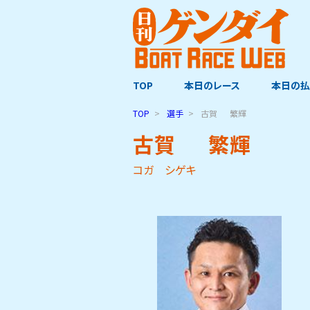
TOP
本日のレース
本日の払
TOP
選手
古賀
繁輝
古賀
繁輝
コガ シゲキ