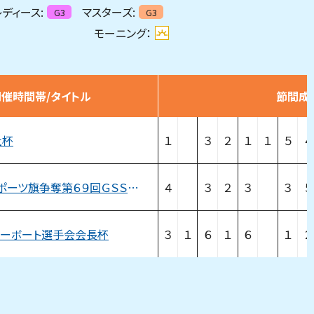
ディース:
マスターズ:
G3
G3
モーニング：
開催時間帯/タイトル
節間成
社杯
１
３
２
１
１
５
４
サンケイスポーツ旗争奪第６９回ＧＳＳ競走
４
３
２
３
３
５
ターボート選手会会長杯
３
１
６
１
６
１
２