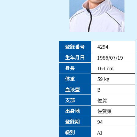
登録番号
4294
生年月日
1986/07/19
身長
163
cm
体重
59
kg
血液型
B
支部
佐賀
出身地
佐賀県
登録期
94
級別
A1