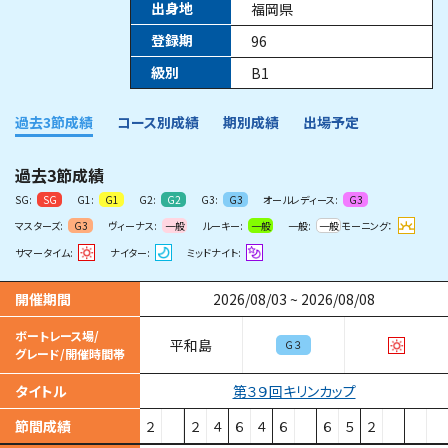
出身地
福岡県
登録期
96
級別
B1
過去3節成績
コース別成績
期別成績
出場予定
過去3節成績
SG:
G1:
G2:
G3:
オールレディース:
SG
G1
G2
G3
G3
マスターズ:
ヴィーナス:
ルーキー:
一般:
モーニング：
G3
一般
一般
一般
サマータイム:
ナイター:
ミッドナイト:
開催期間
2026/08/03
~
2026/08/08
ボートレース場/
平和島
Ｇ３
グレード/開催時間帯
第３９回キリンカップ
タイトル
節間成績
２
２
４
６
４
６
６
５
２