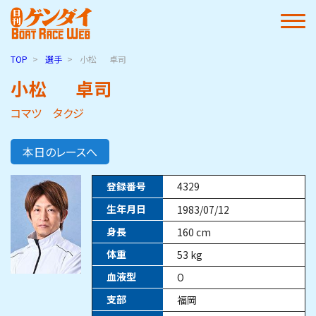
TOP
選手
小松
卓司
小松
卓司
コマツ タクジ
本日のレースへ
登録番号
4329
生年月日
1983/07/12
身長
160
cm
体重
53
kg
血液型
O
支部
福岡