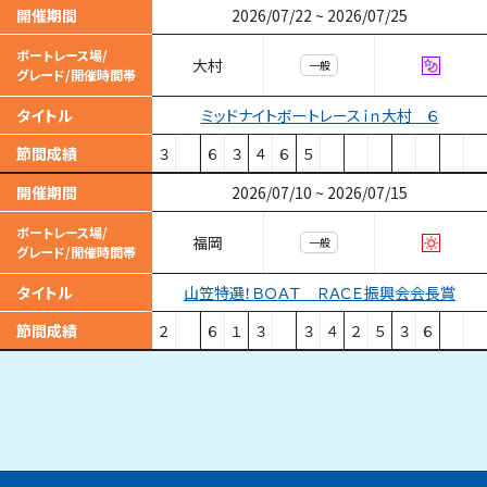
開催期間
2026/07/22
~
2026/07/25
ボートレース場/
大村
一般
グレード/開催時間帯
ミッドナイトボートレースｉｎ大村 ６
タイトル
節間成績
３
６
３
４
６
５
開催期間
2026/07/10
~
2026/07/15
ボートレース場/
福岡
一般
グレード/開催時間帯
山笠特選！ＢＯＡＴ ＲＡＣＥ振興会会長賞
タイトル
節間成績
２
６
１
３
３
４
２
５
３
６