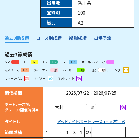
出身地
香川県
登録期
100
級別
A2
過去3節成績
コース別成績
期別成績
出場予定
過去3節成績
SG:
G1:
G2:
G3:
オールレディース:
SG
G1
G2
G3
G3
マスターズ:
ヴィーナス:
ルーキー:
一般:
モーニング：
G3
一般
一般
一般
サマータイム:
ナイター:
ミッドナイト:
開催期間
2026/07/22
~
2026/07/25
ボートレース場/
大村
一般
グレード/開催時間帯
ミッドナイトボートレースｉｎ大村 ６
タイトル
節間成績
１
４
１
３
１
（２）