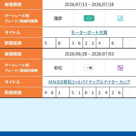
開催期間
2026/07/13
~
2026/07/18
ボートレース場/
蒲郡
Ｇ２
グレード/開催時間帯
モーターボート大賞
タイトル
節間成績
５
６
３
６
２
２
４
６
開催期間
2026/06/28
~
2026/07/03
ボートレース場/
若松
一般
グレード/開催時間帯
ＭＮＢＲ若松３ｒｄパイナップルナイターカップ
タイトル
節間成績
４
６
１
５
１
６
１
２
４
２
６