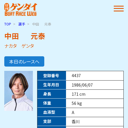
TOP
選手
中田
元泰
中田
元泰
ナカタ ゲンタ
本日のレースへ
登録番号
4437
生年月日
1986/06/07
身長
171
cm
体重
56
kg
血液型
A
支部
香川