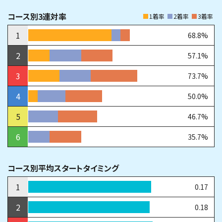
コース別3連対率
1着率
2着率
3着率
1
68.8%
2
57.1%
3
73.7%
4
50.0%
5
46.7%
6
35.7%
コース別平均スタートタイミング
1
0.17
2
0.18