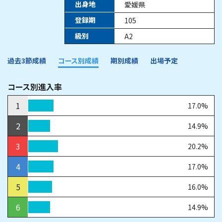
出身地
愛媛県
登録期
105
級別
A2
過去3節成績
コース別成績
期別成績
出場予定
コース別進入率
1
17.0%
2
14.9%
3
20.2%
4
17.0%
5
16.0%
6
14.9%