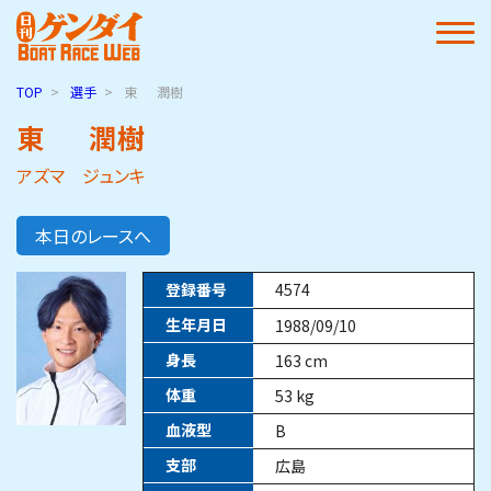
TOP
選手
東
潤樹
東
潤樹
アズマ ジュンキ
本日のレースへ
登録番号
4574
生年月日
1988/09/10
身長
163
cm
体重
53
kg
血液型
B
支部
広島