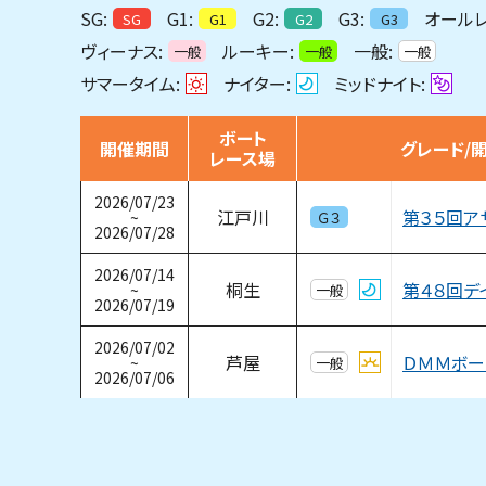
SG:
G1:
G2:
G3:
オールレ
SG
G1
G2
G3
ヴィーナス:
ルーキー:
一般:
一般
一般
一般
サマータイム:
ナイター:
ミッドナイト:
ボート
開催期間
グレード/
レース場
2026/07/23
第３５回ア
江戸川
~
Ｇ３
2026/07/28
2026/07/14
第４８回デ
桐生
~
一般
2026/07/19
2026/07/02
ＤＭＭボー
芦屋
~
一般
2026/07/06