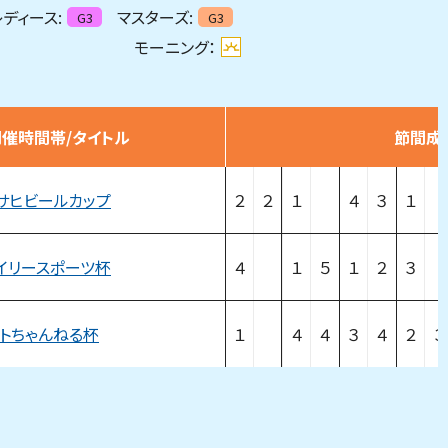
ディース:
マスターズ:
G3
G3
モーニング：
開催時間帯/タイトル
節間成
サヒビールカップ
２
２
１
４
３
１
イリースポーツ杯
４
１
５
１
２
３
トちゃんねる杯
１
４
４
３
４
２
３