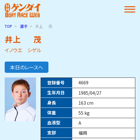
TOP
選手
井上
茂
井上
茂
イノウエ シゲル
本日のレースへ
登録番号
4669
生年月日
1985/04/27
身長
163
cm
体重
55
kg
血液型
A
支部
福岡