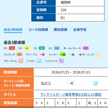
出身地
福岡県
登録期
109
級別
B1
過去3節成績
コース別成績
期別成績
出場予定
過去3節成績
SG:
G1:
G2:
G3:
オールレディース:
SG
G1
G2
G3
G3
マスターズ:
ヴィーナス:
ルーキー:
一般:
モーニング：
G3
一般
一般
一般
サマータイム:
ナイター:
ミッドナイト:
開催期間
2026/07/15
~
2026/07/21
ボートレース場/
住之江
一般
グレード/開催時間帯
サンケイスポーツ旗争奪第６９回ＧＳＳ競走
タイトル
節間成績
３
４
３
２
６
５
２
転
３
３
６