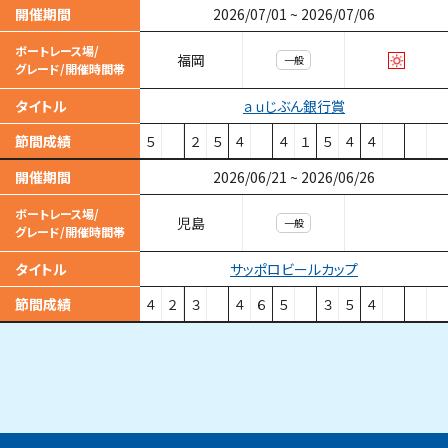
開催期間
2026/07/01
~
2026/07/06
ボートレース場/
福岡
一般
グレード/開催時間帯
ａｕじぶん銀行賞
タイトル
節間成績
５
２
５
４
４
１
５
４
４
開催期間
2026/06/21
~
2026/06/26
ボートレース場/
児島
一般
グレード/開催時間帯
サッポロビールカップ
タイトル
節間成績
４
２
３
４
６
５
３
５
４