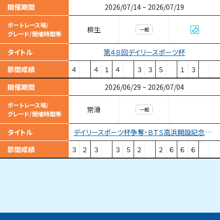
開催期間
2026/07/14
~
2026/07/19
ボートレース場/
桐生
一般
グレード/開催時間帯
第４８回デイリースポーツ杯
タイトル
節間成績
４
４
１
４
３
３
５
１
３
開催期間
2026/06/29
~
2026/07/04
ボートレース場/
常滑
一般
グレード/開催時間帯
デイリースポーツ杯争奪・ＢＴＳ高浜開設記念競走
タイトル
節間成績
３
２
３
３
５
２
２
６
６
６