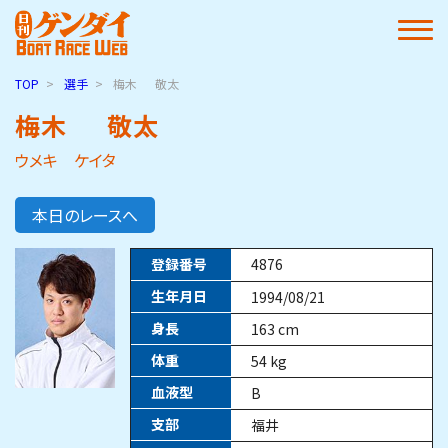
TOP
選手
梅木
敬太
梅木
敬太
ウメキ ケイタ
本日のレースへ
登録番号
4876
生年月日
1994/08/21
身長
163
cm
体重
54
kg
血液型
B
支部
福井