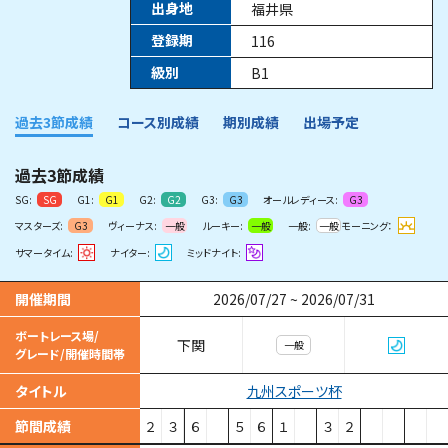
出身地
福井県
登録期
116
級別
B1
過去3節成績
コース別成績
期別成績
出場予定
過去3節成績
SG:
G1:
G2:
G3:
オールレディース:
SG
G1
G2
G3
G3
マスターズ:
ヴィーナス:
ルーキー:
一般:
モーニング：
G3
一般
一般
一般
サマータイム:
ナイター:
ミッドナイト:
開催期間
2026/07/27
~
2026/07/31
ボートレース場/
下関
一般
グレード/開催時間帯
九州スポーツ杯
タイトル
節間成績
２
３
６
５
６
１
３
２