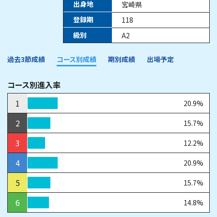
出身地
宮崎県
登録期
118
級別
A2
過去3節成績
コース別成績
期別成績
出場予定
コース別進入率
1
20.9%
2
15.7%
3
12.2%
4
20.9%
5
15.7%
6
14.8%