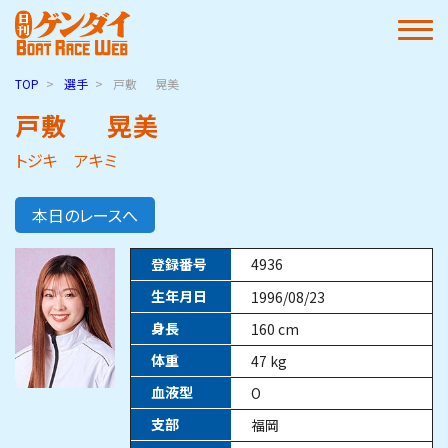
TOP
選手
戸敷
晃美
戸敷
晃美
トジキ アキミ
本日のレースへ
登録番号
4936
生年月日
1996/08/23
身長
160
cm
体重
47
kg
血液型
O
支部
福岡