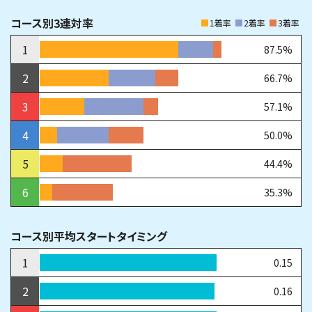
コース別3連対率
1着率
2着率
3着率
1
87.5%
2
66.7%
3
57.1%
4
50.0%
5
44.4%
6
35.3%
コース別平均スタートタイミング
1
0.15
2
0.16