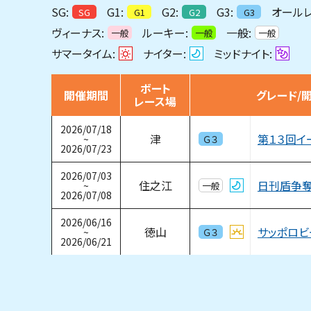
SG:
G1:
G2:
G3:
オールレ
SG
G1
G2
G3
ヴィーナス:
ルーキー:
一般:
一般
一般
一般
サマータイム:
ナイター:
ミッドナイト:
ボート
開催期間
グレード/
レース場
2026/07/18
第１３回イ
津
~
Ｇ３
2026/07/23
2026/07/03
住之江
~
一般
2026/07/08
2026/06/16
サッポロビ
徳山
~
Ｇ３
2026/06/21