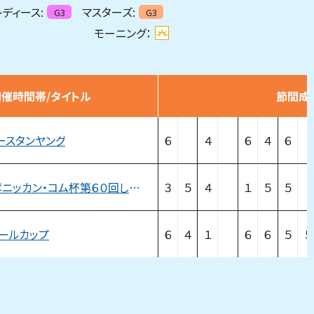
ディース:
マスターズ:
G3
G3
モーニング：
開催時間帯/タイトル
節間成
ースタンヤング
６
４
６
４
６
日刊盾争奪ニッカン・コム杯第６０回しぶき杯競走
３
５
４
１
５
５
ールカップ
６
４
１
６
６
５
５