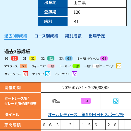
出身地
山口県
登録期
126
級別
B1
過去3節成績
コース別成績
期別成績
出場予定
過去3節成績
SG:
G1:
G2:
G3:
オールレディース:
SG
G1
G2
G3
G3
マスターズ:
ヴィーナス:
ルーキー:
一般:
モーニング：
G3
一般
一般
一般
サマータイム:
ナイター:
ミッドナイト:
開催期間
2026/07/31
~
2026/08/05
ボートレース場/
桐生
Ｇ３
グレード/開催時間帯
オールレディース 第５９回日刊スポーツ杯
タイトル
節間成績
６
６
３
３
１
５
６
２
６