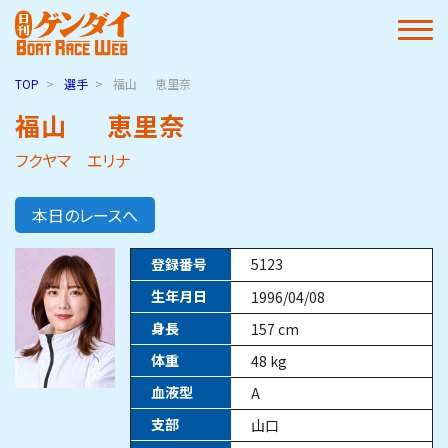
TOP
選手
福山
恵里奈
福山
恵里奈
フクヤマ エリナ
本日のレースへ
登録番号
5123
生年月日
1996/04/08
身長
157
cm
体重
48
kg
血液型
A
支部
山口