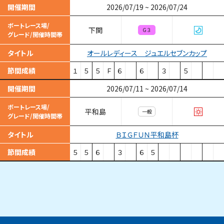
開催期間
2026/07/19
~
2026/07/24
ボートレース場/
下関
Ｇ３
グレード/開催時間帯
オールレディース ジュエルセブンカップ
タイトル
節間成績
１
５
５
Ｆ
６
６
３
５
開催期間
2026/07/11
~
2026/07/14
ボートレース場/
平和島
一般
グレード/開催時間帯
ＢＩＧＦＵＮ平和島杯
タイトル
節間成績
５
５
６
３
６
５