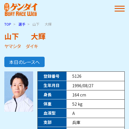
TOP
選手
山下
大輝
山下
大輝
ヤマシタ ダイキ
本日のレースへ
登録番号
5126
生年月日
1996/08/27
身長
164
cm
体重
52
kg
血液型
A
支部
兵庫