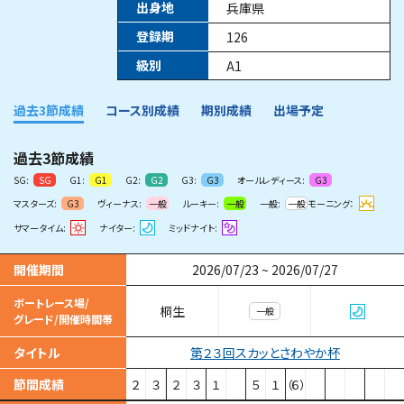
出身地
兵庫県
登録期
126
級別
A1
過去3節成績
コース別成績
期別成績
出場予定
過去3節成績
SG:
G1:
G2:
G3:
オールレディース:
SG
G1
G2
G3
G3
マスターズ:
ヴィーナス:
ルーキー:
一般:
モーニング：
G3
一般
一般
一般
サマータイム:
ナイター:
ミッドナイト:
開催期間
2026/07/23
~
2026/07/27
ボートレース場/
桐生
一般
グレード/開催時間帯
第２３回スカッとさわやか杯
タイトル
節間成績
２
３
２
３
１
５
１
（６）