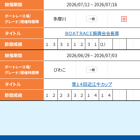
開催期間
2026/07/12
~
2026/07/16
ボートレース場/
多摩川
一般
グレード/開催時間帯
ＢＯＡＴＲＡＣＥ振興会会長賞
タイトル
節間成績
１
３
３
１
１
２
３
１
（１）
開催期間
2026/06/29
~
2026/07/03
ボートレース場/
びわこ
一般
グレード/開催時間帯
第１４回近江牛カップ
タイトル
節間成績
１
２
２
３
３
２
１
４
１
４