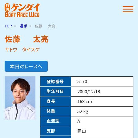
TOP
選手
佐藤
太亮
佐藤
太亮
サトウ タイスケ
本日のレースへ
登録番号
5170
生年月日
2000/12/18
身長
168
cm
体重
52
kg
血液型
A
支部
岡山