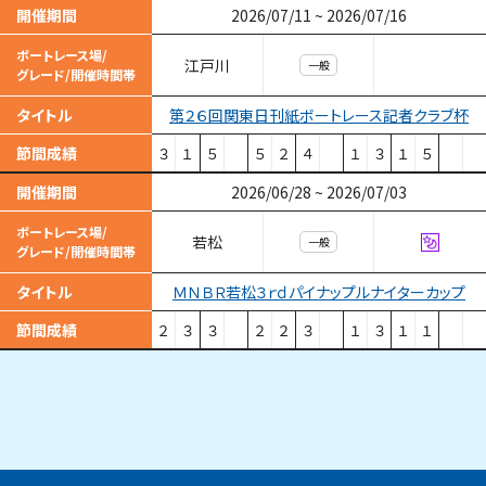
開催期間
2026/07/11
~
2026/07/16
ボートレース場/
江戸川
一般
グレード/開催時間帯
第２６回関東日刊紙ボートレース記者クラブ杯
タイトル
節間成績
３
１
５
５
２
４
１
３
１
５
開催期間
2026/06/28
~
2026/07/03
ボートレース場/
若松
一般
グレード/開催時間帯
ＭＮＢＲ若松３ｒｄパイナップルナイターカップ
タイトル
節間成績
２
３
３
２
２
３
１
３
１
１