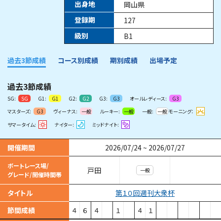
出身地
岡山県
登録期
127
級別
B1
過去3節成績
コース別成績
期別成績
出場予定
過去3節成績
SG:
G1:
G2:
G3:
オールレディース:
SG
G1
G2
G3
G3
マスターズ:
ヴィーナス:
ルーキー:
一般:
モーニング：
G3
一般
一般
一般
サマータイム:
ナイター:
ミッドナイト:
開催期間
2026/07/24
~
2026/07/27
ボートレース場/
戸田
一般
グレード/開催時間帯
第１０回週刊大衆杯
タイトル
節間成績
４
６
４
１
４
１