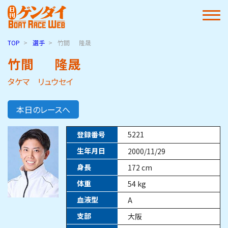
TOP
選手
竹間
隆晟
竹間
隆晟
タケマ リュウセイ
本日のレースへ
登録番号
5221
生年月日
2000/11/29
身長
172
cm
体重
54
kg
血液型
A
支部
大阪