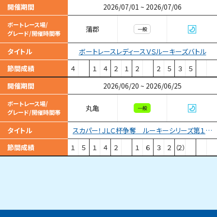
開催期間
2026/07/01
~
2026/07/06
ボートレース場/
蒲郡
一般
グレード/開催時間帯
ボートレースレディースＶＳルーキーズバトル
タイトル
節間成績
４
１
４
２
１
２
２
５
３
５
開催期間
2026/06/20
~
2026/06/25
ボートレース場/
丸亀
一般
グレード/開催時間帯
スカパー！ＪＬＣ杯争奪 ルーキーシリーズ第１４戦
タイトル
節間成績
１
５
１
４
２
１
６
３
２
（２）