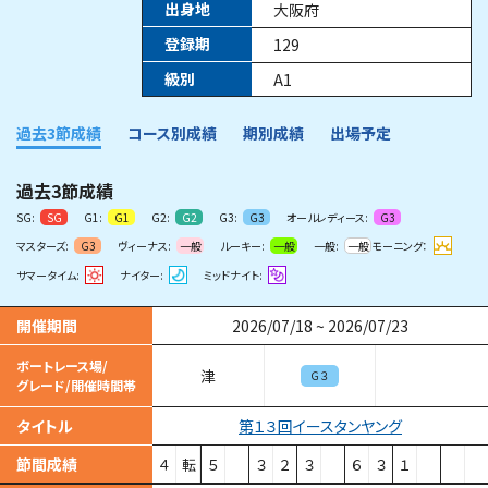
出身地
大阪府
登録期
129
級別
A1
過去3節成績
コース別成績
期別成績
出場予定
過去3節成績
SG:
G1:
G2:
G3:
オールレディース:
SG
G1
G2
G3
G3
マスターズ:
ヴィーナス:
ルーキー:
一般:
モーニング：
G3
一般
一般
一般
サマータイム:
ナイター:
ミッドナイト:
開催期間
2026/07/18
~
2026/07/23
ボートレース場/
津
Ｇ３
グレード/開催時間帯
第１３回イースタンヤング
タイトル
節間成績
４
転
５
３
２
３
６
３
１