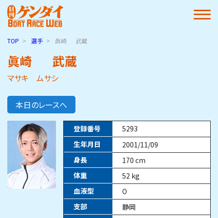
TOP
選手
眞崎
武蔵
眞崎
武蔵
マサキ ムサシ
本日のレースへ
登録番号
5293
生年月日
2001/11/09
身長
170
cm
体重
52
kg
血液型
O
支部
静岡