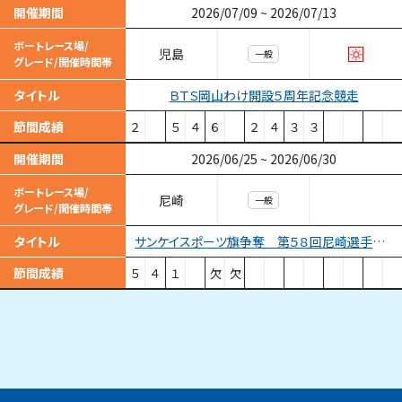
開催期間
2026/07/09
~
2026/07/13
ボートレース場/
児島
一般
グレード/開催時間帯
ＢＴＳ岡山わけ開設５周年記念競走
タイトル
節間成績
２
５
４
６
２
４
３
３
開催期間
2026/06/25
~
2026/06/30
ボートレース場/
尼崎
一般
グレード/開催時間帯
サンケイスポーツ旗争奪 第５８回尼崎選手権競走
タイトル
節間成績
５
４
１
欠
欠