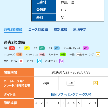
出身地
神奈川県
登録期
132
級別
B1
過去3節成績
コース別成績
期別成績
出場予定
過去3節成績
SG:
G1:
G2:
G3:
オールレディース:
SG
G1
G2
G3
G3
マスターズ:
ヴィーナス:
ルーキー:
一般:
モーニング：
G3
一般
一般
一般
サマータイム:
ナイター:
ミッドナイト:
開催期間
2026/07/23
~
2026/07/28
ボートレース場/
芦屋
一般
グレード/開催時間帯
福岡ソフトバンクホークス杯
タイトル
節間成績
４
２
３
３
１
４
４
５
２
３