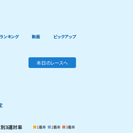
ランキング
動画
ピックアップ
本日のレースへ
定
ス別3連対率
1着率
2着率
3着率