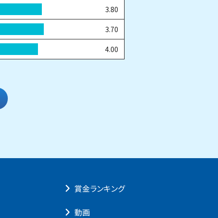
3.80
3.70
4.00
賞⾦ランキング
動画