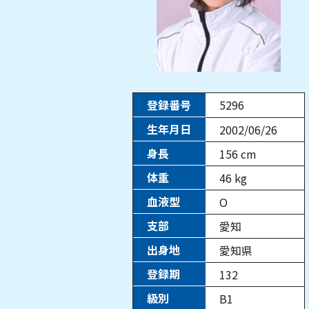
登録番号
5296
生年月日
2002/06/26
身長
156
cm
体重
46
kg
血液型
O
支部
愛知
出身地
愛知県
登録期
132
級別
B1