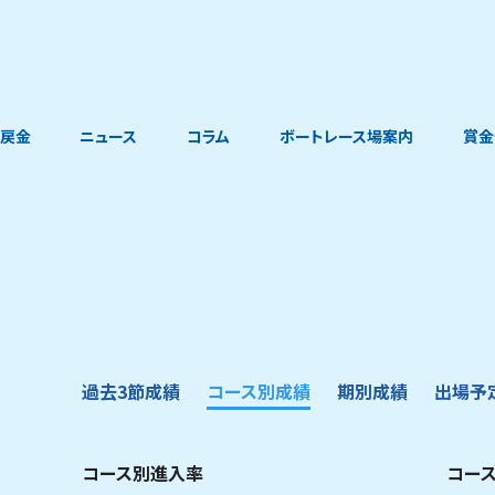
戻金
ニュース
コラム
ボートレース場案内
賞金
過去3節成績
コース別成績
期別成績
出場予
コース別進入率
コー