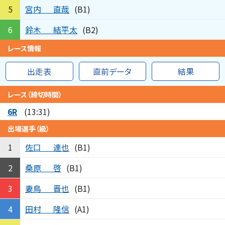
宮内
直哉
5
(B1)
鈴木
結平太
6
(B2)
レース情報
出走表
直前データ
結果
レース（締切時間）
6R
(13:31)
出場選手（級）
佐口
達也
1
(B1)
桑原
啓
2
(B1)
妻鳥
晋也
3
(B1)
田村
隆信
4
(A1)