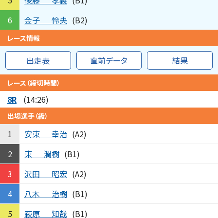
5
(B1)
金子
怜央
6
(B2)
レース情報
出走表
直前データ
結果
レース（締切時間）
8R
(14:26)
出場選手（級）
安東
幸治
1
(A2)
東
潤樹
2
(B1)
沢田
昭宏
3
(A2)
八木
治樹
4
(B1)
萩原
知哉
5
(B1)