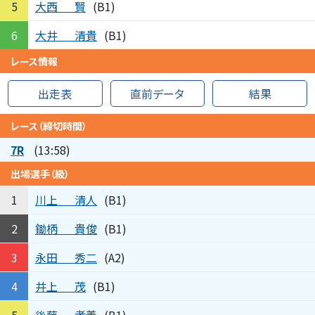
大西
賢
5
(B1)
大井
清貴
6
(B1)
レース情報
出走表
直前データ
結果
レース（締切時間）
7R
(13:58)
出場選手（級）
川上
清人
1
(B1)
鋤柄
貴俊
2
(B1)
永田
秀二
3
(A2)
井上
茂
4
(B1)
後藤
孝義