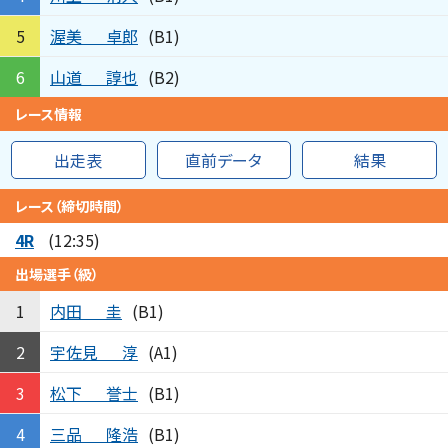
渥美
卓郎
5
(B1)
山道
諄也
6
(B2)
レース情報
出走表
直前データ
結果
レース（締切時間）
4R
(12:35)
出場選手（級）
内田
圭
1
(B1)
宇佐見
淳
2
(A1)
松下
誉士
3
(B1)
三品
隆浩
4
(B1)