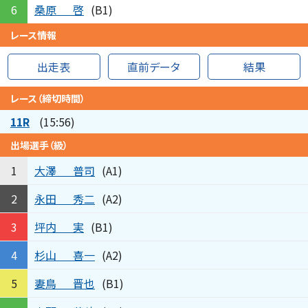
桑原
啓
6
(B1)
レース情報
出走表
直前データ
結果
レース（締切時間）
11R
(15:56)
出場選手（級）
大澤
普司
1
(A1)
永田
秀二
2
(A2)
坪内
実
3
(B1)
杉山
喜一
4
(A2)
妻鳥
晋也
5
(B1)