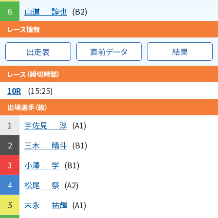
山道
諄也
6
(B2)
レース情報
出走表
直前データ
結果
レース（締切時間）
10R
(15:25)
出場選手（級）
宇佐見
淳
1
(A1)
三木
晴斗
2
(B1)
小澤
学
3
(B1)
松尾
祭
4
(A2)
末永
祐輝
5
(A1)