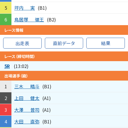
坪内
実
5
(B1)
鳥居塚
嶺王
6
(B2)
レース情報
出走表
直前データ
結果
レース（締切時間）
5R
(13:02)
出場選手（級）
三木
晴斗
1
(B1)
上田
健太
2
(A1)
大澤
普司
3
(A1)
大田
直弥
4
(B1)