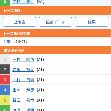
中野
夢斗
6
(B1)
レース情報
出走表
直前データ
結果
レース（締切時間）
12R
(16:27)
出場選手（級）
田村
隆信
1
(A1)
岩瀬
裕亮
2
(A1)
中村
日向
3
(A1)
重木
輝彦
4
(A1)
新田
泰章
5
(A1)
渡邉
雄朗
6
(A1)