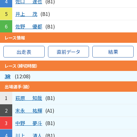
佐口
達也
4
(B1)
井上
茂
5
(B1)
佐野
優都
6
(B1)
レース情報
出走表
直前データ
結果
レース（締切時間）
3R
(12:08)
出場選手（級）
萩原
知哉
1
(B1)
末永
祐輝
2
(A1)
中野
夢斗
3
(B1)
川上
清人
4
(B1)