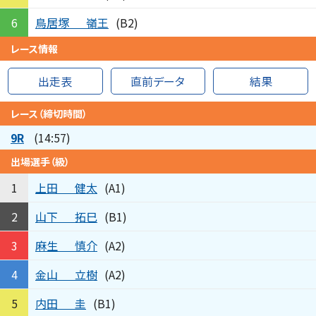
鳥居塚
嶺王
6
(B2)
レース情報
出走表
直前データ
結果
レース（締切時間）
9R
(14:57)
出場選手（級）
上田
健太
1
(A1)
山下
拓巳
2
(B1)
麻生
慎介
3
(A2)
金山
立樹
4
(A2)
内田
圭
5
(B1)