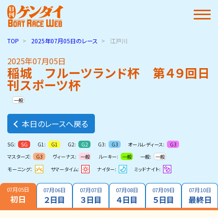
TOP
2025年07月05日
のレース
江戸川
2025年07月05日
稲城 フルーツランド杯 第４９回日
刊スポーツ杯
一般
本日のレースへ戻る
SG:
G1:
G2:
G3:
オールレディース:
SG
G1
G2
G3
G3
マスターズ:
ヴィーナス:
ルーキー:
一般:
G3
一般
一般
一般
モーニング：
サマータイム:
ナイター:
ミッドナイト:
07月05日
07月06日
07月07日
07月08日
07月09日
07月10日
初日
２日目
３日目
４日目
５日目
最終日