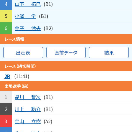
山下
拓巳
4
(B1)
小澤
学
5
(B1)
金子
怜央
6
(B2)
レース情報
出走表
直前データ
結果
レース（締切時間）
2R
(11:41)
出場選手（級）
品川
賢次
1
(B1)
川上
聡介
2
(B1)
金山
立樹
3
(A2)