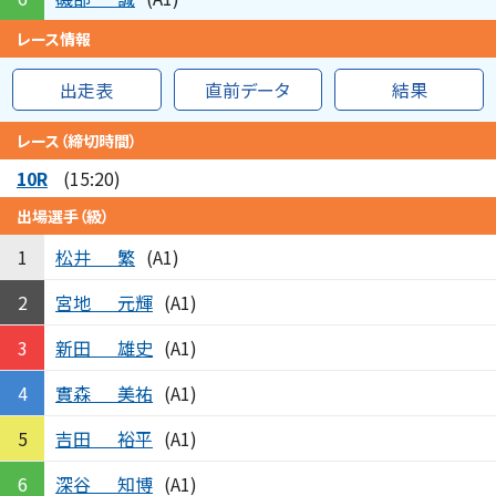
レース情報
出走表
直前データ
結果
レース（締切時間）
10R
(15:20)
出場選手（級）
松井
繁
1
(A1)
宮地
元輝
2
(A1)
新田
雄史
3
(A1)
實森
美祐
4
(A1)
吉田
裕平
5
(A1)
深谷
知博
6
(A1)