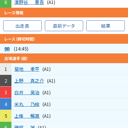
濱野谷
憲吾
6
(A1)
レース情報
出走表
直前データ
結果
レース（締切時間）
9R
(14:45)
出場選手（級）
菊地
孝平
1
(A1)
上野
真之介
2
(A1)
白井
英治
3
(A1)
米丸
乃絵
4
(A1)
上條
暢嵩
5
(A1)
磯部
誠
6
(A1)