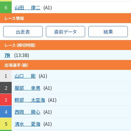
山田
康二
6
(A1)
レース情報
出走表
直前データ
結果
レース（締切時間）
7R
(13:38)
出場選手（級）
山口
剛
1
(A1)
服部
幸男
2
(A1)
鰐部
太空海
3
(A1)
西岡
顕心
4
(A1)
清水
愛海
5
(A1)