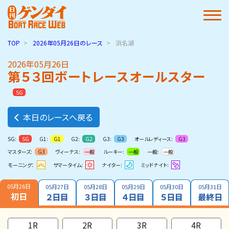
TOP
2026年05月26日
のレース
浜名湖
2026年05月26日
第５３回ボートレースオールスター
ＳＧ
本日のレースへ戻る
SG:
G1:
G2:
G3:
オールレディース:
SG
G1
G2
G3
G3
マスターズ:
ヴィーナス:
ルーキー:
一般:
G3
一般
一般
一般
モーニング：
サマータイム:
ナイター:
ミッドナイト:
05月26日
05月27日
05月28日
05月29日
05月30日
05月31日
初日
２日目
３日目
４日目
５日目
最終日
1R
2R
3R
4R