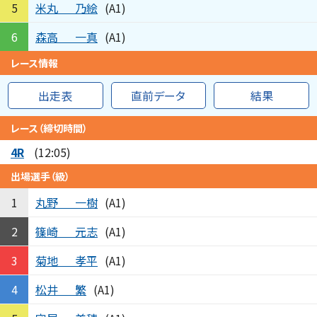
米丸
乃絵
5
(A1)
森高
一真
6
(A1)
レース情報
出走表
直前データ
結果
レース（締切時間）
4R
(12:05)
出場選手（級）
丸野
一樹
1
(A1)
篠崎
元志
2
(A1)
菊地
孝平
3
(A1)
松井
繁
4
(A1)