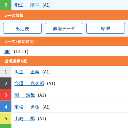
桐生
順平
6
(A1)
レース情報
出走表
直前データ
結果
レース（締切時間）
8R
(14:11)
出場選手（級）
瓜生
正義
1
(A1)
今垣
光太郎
2
(A1)
関
浩哉
3
(A1)
定松
勇樹
4
(A1)
山崎
郡
5
(A1)