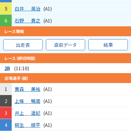
白井
英治
5
(A1)
石野
貴之
6
(A1)
レース情報
出走表
直前データ
結果
レース（締切時間）
2R
(11:10)
出場選手（級）
實森
美祐
1
(A1)
上條
暢嵩
2
(A1)
井上
遥妃
3
(A1)
桐生
順平
4
(A1)