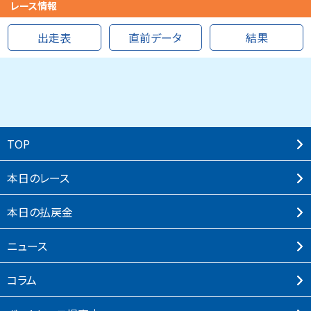
レース情報
出走表
直前データ
結果
TOP
本⽇のレース
本⽇の払戻⾦
ニュース
コラム