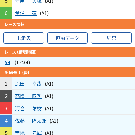
守屋
美穂
5
(A1)
常住
蓮
6
(A1)
レース情報
出走表
直前データ
結果
レース（締切時間）
5R
(12:34)
出場選手（級）
原田
幸哉
1
(A1)
高憧
四季
2
(A1)
河合
佑樹
3
(A1)
佐藤
隆太郎
4
(A1)
宮地
元輝
5
(A1)