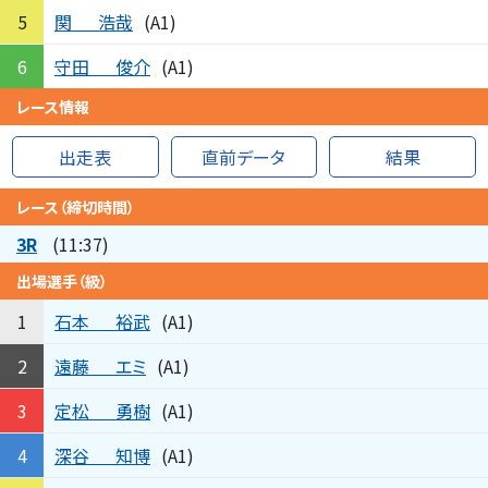
関
浩哉
5
(A1)
守田
俊介
6
(A1)
レース情報
出走表
直前データ
結果
レース（締切時間）
3R
(11:37)
出場選手（級）
石本
裕武
1
(A1)
遠藤
エミ
2
(A1)
定松
勇樹
3
(A1)
深谷
知博
4
(A1)