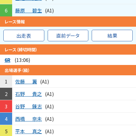
藤原
碧生
6
(A1)
レース情報
出走表
直前データ
結果
レース（締切時間）
6R
(13:06)
出場選手（級）
佐藤
翼
1
(A1)
石野
貴之
2
(A1)
谷野
錬志
3
(A1)
西橋
奈未
4
(A1)
平本
真之
5
(A1)