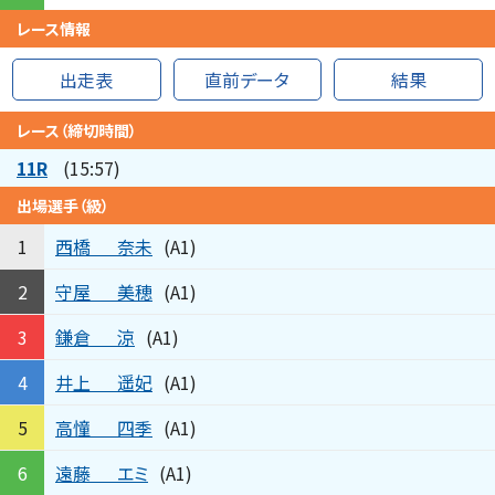
レース情報
出走表
直前データ
結果
レース（締切時間）
11R
(15:57)
出場選手（級）
西橋
奈未
1
(A1)
守屋
美穂
2
(A1)
鎌倉
涼
3
(A1)
井上
遥妃
4
(A1)
高憧
四季
5
(A1)
遠藤
エミ
6
(A1)