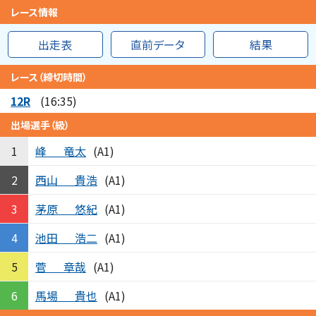
レース情報
出走表
直前データ
結果
レース（締切時間）
12R
(16:35)
出場選手（級）
峰
竜太
1
(A1)
西山
貴浩
2
(A1)
茅原
悠紀
3
(A1)
池田
浩二
4
(A1)
菅
章哉
5
(A1)
馬場
貴也
6
(A1)