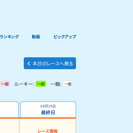
ランキング
動画
ピックアップ
本日のレースへ戻る
ルーキー:
一般:
一般
一般
一般
04月10日
最終日
レース情報