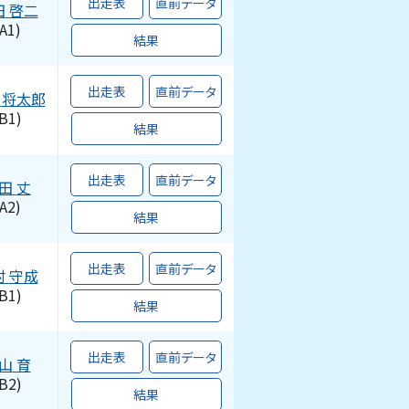
出走表
直前データ
田
啓二
A1)
結果
出走表
直前データ
将太郎
B1)
結果
出走表
直前データ
田
丈
A2)
結果
出走表
直前データ
村
守成
B1)
結果
出走表
直前データ
山
育
B2)
結果