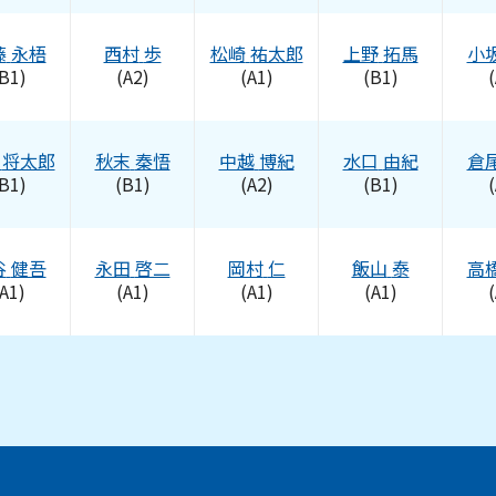
藤
永梧
西村
歩
松崎
祐太郎
上野
拓馬
小
B1)
(A2)
(A1)
(B1)
(
将太郎
秋末
秦悟
中越
博紀
水口
由紀
倉
B1)
(B1)
(A2)
(B1)
(
谷
健吾
永田
啓二
岡村
仁
飯山
泰
高
A1)
(A1)
(A1)
(A1)
(