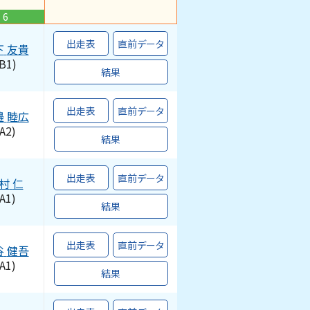
6
出走表
直前データ
下
友貴
B1)
結果
出走表
直前データ
邉
睦広
A2)
結果
出走表
直前データ
村
仁
A1)
結果
出走表
直前データ
谷
健吾
A1)
結果