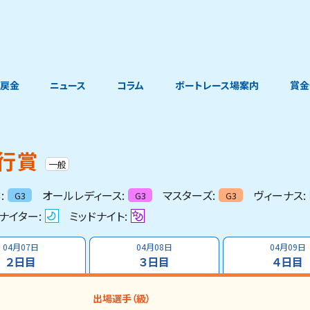
戻金
ニュース
コラム
ボートレース場案内
賞金
行賞
一般
:
オールレディース:
マスターズ:
ヴィーナス:
G3
G3
G3
ナイター:
ミッドナイト:
04月07日
04月08日
04月09日
２日目
３日目
４日目
出場選手（級）