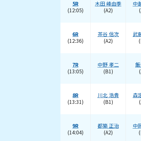
5R
木田
峰由季
中
(12:05)
(A2)
(
6R
茶谷
信次
武
(12:36)
(A2)
(
7R
中野
孝二
飯
(13:05)
(B1)
(
8R
川北
浩貴
森
(13:31)
(B1)
(
9R
都築
正治
中
(14:04)
(A2)
(