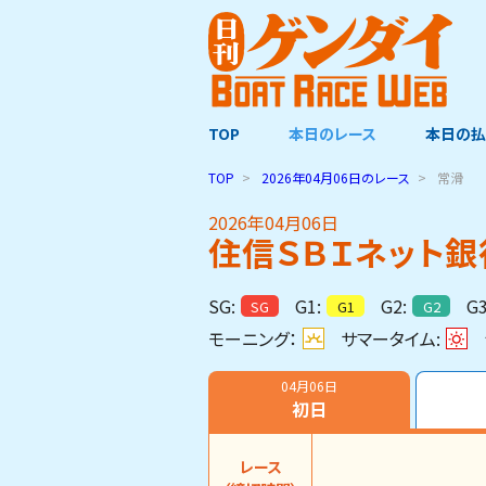
TOP
本日のレース
本日の払
TOP
2026年04月06日
のレース
常滑
2026年04月06日
住信ＳＢＩネット銀
SG:
G1:
G2:
G3
SG
G1
G2
モーニング：
サマータイム:
04月06日
初日
レース