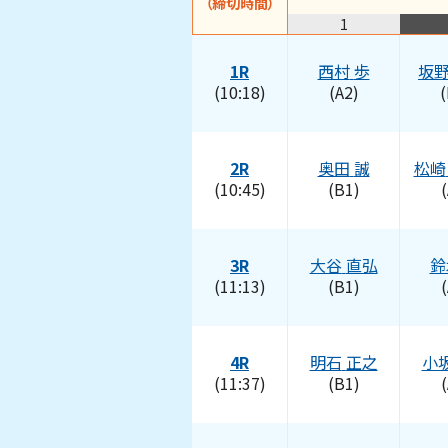
（締切時間）
1
1R
西村
歩
坂
(10:18)
(A2)
(
2R
奥田
誠
松崎
(10:45)
(B1)
(
3R
大谷
直弘
鈴
(11:13)
(B1)
(
4R
明石
正之
小
(11:37)
(B1)
(