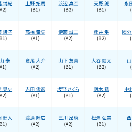
越
博紀
上野
拓馬
渡辺
真至
天野
誠
永
A2)
(B1)
(B2)
(B1)
(
藤
綾子
高橋
竜矢
伊藤
誠二
櫻井
隼
國分
B1)
(A1)
(A2)
(B2)
(
山
泰
倉尾
大介
山下
友貴
大谷
健太
山
A1)
(A2)
(B1)
(B2)
(
定
晃史
吉田
俊彦
坂野
さくら
鈴木
猛
中
A2)
(A1)
(B1)
(A2)
(
岡
健人
渡邉
睦広
三川
昂暁
松瀬
弘美
西
B1)
(A2)
(A2)
(B1)
(