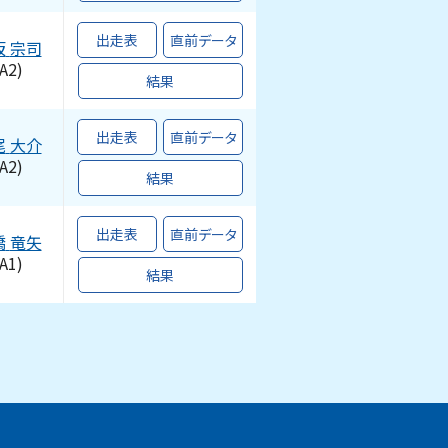
出走表
直前データ
坂
宗司
A2)
結果
出走表
直前データ
尾
大介
A2)
結果
出走表
直前データ
橋
竜矢
A1)
結果