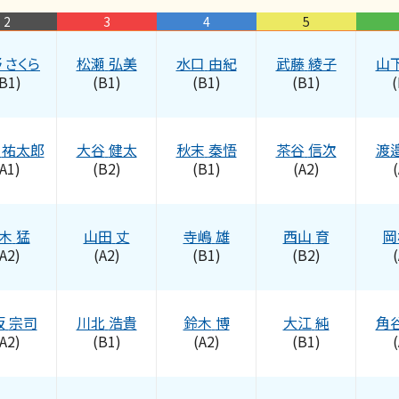
2
3
4
5
野
さくら
松瀬
弘美
水口
由紀
武藤
綾子
山
B1)
(B1)
(B1)
(B1)
(
祐太郎
大谷
健太
秋末
秦悟
茶谷
信次
渡
A1)
(B2)
(B1)
(A2)
(
木
猛
山田
丈
寺嶋
雄
西山
育
岡
A2)
(A2)
(B1)
(B2)
(
坂
宗司
川北
浩貴
鈴木
博
大江
純
角
A2)
(B1)
(A2)
(B1)
(