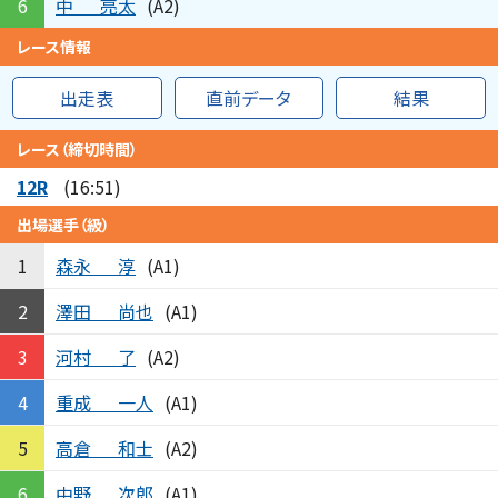
中
亮太
6
(A2)
レース情報
出走表
直前データ
結果
レース（締切時間）
12R
(16:51)
出場選手（級）
森永
淳
1
(A1)
澤田
尚也
2
(A1)
河村
了
3
(A2)
重成
一人
4
(A1)
高倉
和士
5
(A2)
中野
次郎
6
(A1)