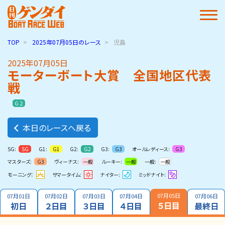
TOP
2025年07月05日
のレース
児島
2025年07月05日
モーターボート大賞 全国地区代表
戦
Ｇ２
本日のレースへ戻る
SG:
G1:
G2:
G3:
オールレディース:
SG
G1
G2
G3
G3
マスターズ:
ヴィーナス:
ルーキー:
一般:
G3
一般
一般
一般
モーニング：
サマータイム:
ナイター:
ミッドナイト:
07月05日
07月01日
07月02日
07月03日
07月04日
07月06日
５日目
初日
２日目
３日目
４日目
最終日