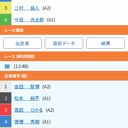
三村
岳人
5
(A2)
今垣
光太郎
6
(A1)
レース情報
出走表
直前データ
結果
レース（締切時間）
5R
(12:48)
出場選手（級）
金田
智博
1
(A2)
松本
純平
2
(A1)
高田
ひかる
3
(A2)
徳増
秀樹
4
(A1)