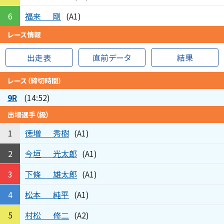
福来
剛
6
(A1)
レース情報
出走表
直前データ
結果
レース（締切時間）
9R
(14:52)
出場選手（級）
徳増
秀樹
1
(A1)
今垣
光太郎
2
(A1)
下條
雄太郎
3
(A1)
松本
純平
4
(A1)
村松
修二
5
(A2)