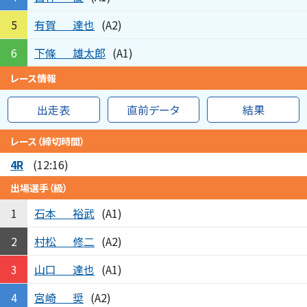
有賀
達也
5
(A2)
下條
雄太郎
6
(A1)
レース情報
出走表
直前データ
結果
レース（締切時間）
4R
(12:16)
出場選手（級）
石本
裕武
1
(A1)
村松
修二
2
(A2)
山口
達也
3
(A1)
宮崎
奨
4
(A2)