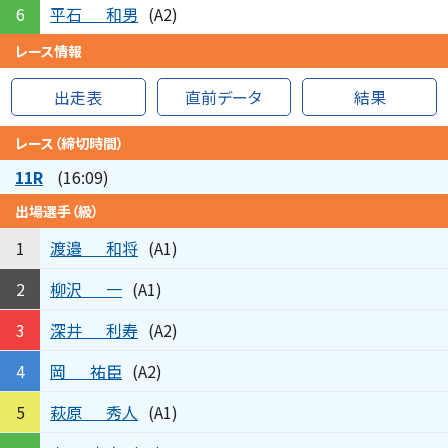
平石
和男
6
(A2)
レース情報
出走表
直前データ
結果
レース（締切時間）
11R
(16:09)
出場選手（級）
渡邉
和将
1
(A1)
柳沢
一
2
(A1)
深井
利寿
3
(A2)
岡
祐臣
4
(A2)
萩原
秀人
5
(A1)