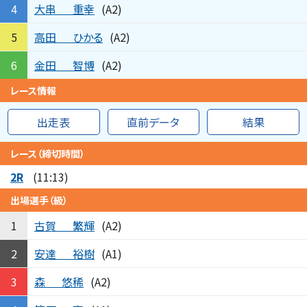
大串
重幸
4
(A2)
高田
ひかる
5
(A2)
金田
智博
6
(A2)
レース情報
出走表
直前データ
結果
レース（締切時間）
2R
(11:13)
出場選手（級）
古賀
繁輝
1
(A2)
安達
裕樹
2
(A1)
森
悠稀
3
(A2)