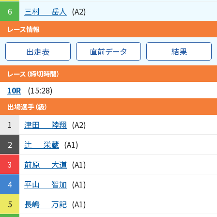
三村
岳人
6
(A2)
レース情報
出走表
直前データ
結果
レース（締切時間）
10R
(15:28)
出場選手（級）
津田
陸翔
1
(A2)
辻
栄蔵
2
(A1)
前原
大道
3
(A1)
平山
智加
4
(A1)
長嶋
万記
5
(A1)