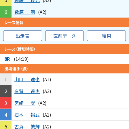
5
(A2)
数原
魁
6
(A2)
レース情報
出走表
直前データ
結果
レース（締切時間）
8R
(14:19)
出場選手（級）
山口
達也
1
(A1)
有賀
達也
2
(A2)
宮崎
奨
3
(A2)
石本
裕武
4
(A1)
古賀
繁輝
5
(A2)