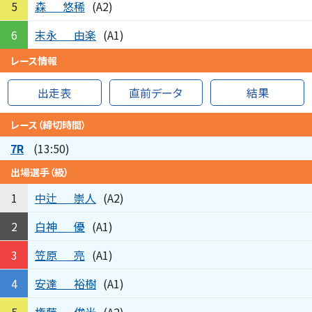
森
悠稀
5
(A2)
末永
由楽
6
(A1)
レース情報
出走表
直前データ
結果
レース（締切時間）
7R
(13:50)
出場選手（級）
中辻
崇人
1
(A2)
白神
優
2
(A1)
笠原
亮
3
(A1)
安達
裕樹
4
(A1)
権藤
俊光