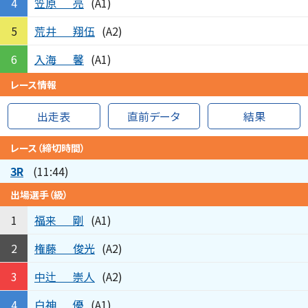
笠原
亮
4
(A1)
荒井
翔伍
5
(A2)
入海
馨
6
(A1)
レース情報
出走表
直前データ
結果
レース（締切時間）
3R
(11:44)
出場選手（級）
福来
剛
1
(A1)
権藤
俊光
2
(A2)
中辻
崇人
3
(A2)
白神
優
4
(A1)