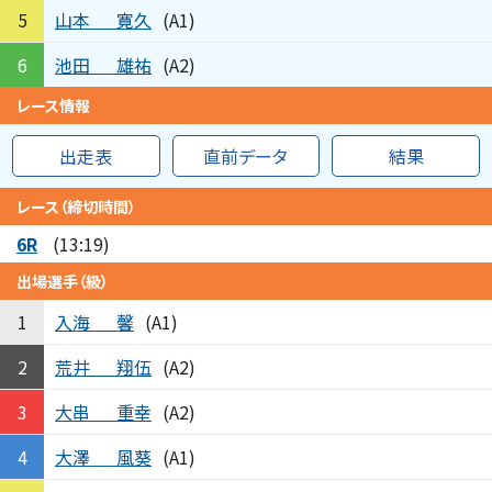
山本
寛久
5
(A1)
池田
雄祐
6
(A2)
レース情報
出走表
直前データ
結果
レース（締切時間）
6R
(13:19)
出場選手（級）
入海
馨
1
(A1)
荒井
翔伍
2
(A2)
大串
重幸
3
(A2)
大澤
風葵
4
(A1)