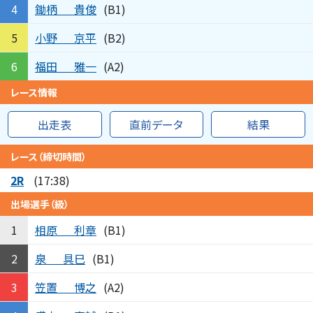
鋤柄
貴俊
4
(B1)
小野
京平
5
(B2)
福田
雅一
6
(A2)
レース情報
出走表
直前データ
結果
レース（締切時間）
2R
(17:38)
出場選手（級）
相原
利章
1
(B1)
泉
具巳
2
(B1)
笠置
博之
3
(A2)