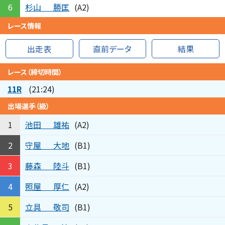
杉山
勝匡
6
(A2)
レース情報
出走表
直前データ
結果
レース（締切時間）
11R
(21:24)
出場選手（級）
池田
雄祐
1
(A2)
守屋
大地
2
(B1)
藤森
陸斗
3
(B1)
照屋
厚仁
4
(A2)
立具
敬司
5
(B1)