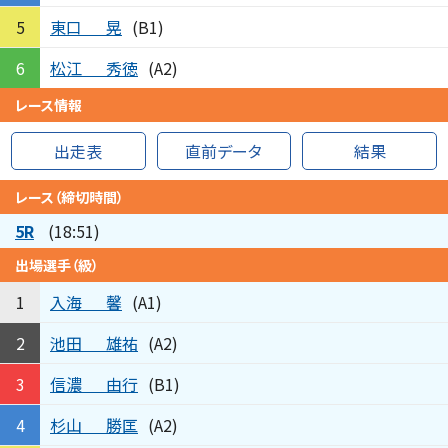
東口
晃
5
(B1)
松江
秀徳
6
(A2)
レース情報
出走表
直前データ
結果
レース（締切時間）
5R
(18:51)
出場選手（級）
入海
馨
1
(A1)
池田
雄祐
2
(A2)
信濃
由行
3
(B1)
杉山
勝匡
4
(A2)