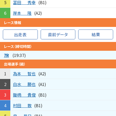
冨田
秀幸
5
(B1)
岸本
隆
6
(A2)
レース情報
出走表
直前データ
結果
レース（締切時間）
7R
(19:37)
出場選手（級）
為本
智也
1
(A2)
白水
勝也
2
(A1)
鋤柄
貴俊
3
(B1)
村田
敦
4
(B1)
泉
具巳