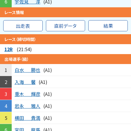
宇佐見
淳
6
(A1)
レース情報
出走表
直前データ
結果
レース（締切時間）
12R
(21:54)
出場選手（級）
白水
勝也
1
(A1)
入海
馨
2
(A1)
重木
輝彦
3
(A1)
岩永
雅人
4
(A1)
横田
貴満
5
(A1)
宮田
龍馬
6
(A1)