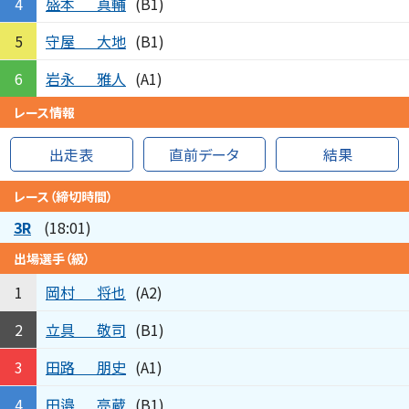
盛本
真輔
4
(B1)
守屋
大地
5
(B1)
岩永
雅人
6
(A1)
レース情報
出走表
直前データ
結果
レース（締切時間）
3R
(18:01)
出場選手（級）
岡村
将也
1
(A2)
立具
敬司
2
(B1)
田路
朋史
3
(A1)
田邉
亮蔵
4
(B1)