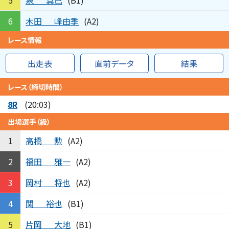
5
(B1)
木田
峰由季
6
(A2)
レース情報
出走表
直前データ
結果
レース（締切時間）
8R
(20:03)
出場選手（級）
高橋
勲
1
(A2)
福田
雅一
2
(A2)
岡村
将也
3
(A2)
関
裕也
4
(B1)
片岡
大地
5
(B1)