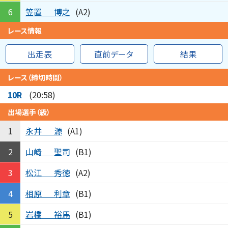
笠置
博之
6
(A2)
レース情報
出走表
直前データ
結果
レース（締切時間）
10R
(20:58)
出場選手（級）
永井
源
1
(A1)
山崎
聖司
2
(B1)
松江
秀徳
3
(A2)
相原
利章
4
(B1)
岩橋
裕馬
5
(B1)