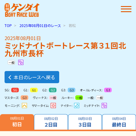
TOP
2025年08月01日
のレース
若松
2025年08月01日
ミッドナイトボートレース第３１回北
九州市長杯
一般
本日のレースへ戻る
SG:
G1:
G2:
G3:
オールレディース:
SG
G1
G2
G3
G3
マスターズ:
ヴィーナス:
ルーキー:
一般:
G3
一般
一般
一般
モーニング：
サマータイム:
ナイター:
ミッドナイト:
08月01日
08月02日
08月03日
08月04日
初日
２日目
３日目
最終日