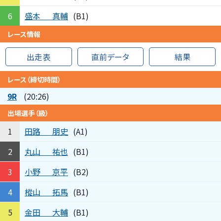
盛本
真輔
6
(B1)
レース情報
出走表
直前データ
結果
レース（締切時間）
9R
(20:26)
出場選手（級）
田路
朋史
1
(A1)
丸山
祐也
2
(B1)
小野
京平
3
(B2)
樅山
拓馬
4
(B1)
金田
大輔
5
(B1)