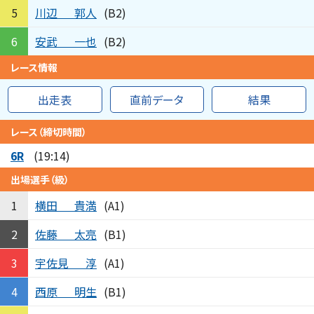
川辺
郭人
5
(B2)
安武
一也
6
(B2)
レース情報
出走表
直前データ
結果
レース（締切時間）
6R
(19:14)
出場選手（級）
横田
貴満
1
(A1)
佐藤
太亮
2
(B1)
宇佐見
淳
3
(A1)
西原
明生
4
(B1)