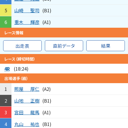
山崎
聖司
5
(B1)
重木
輝彦
6
(A1)
レース情報
出走表
直前データ
結果
レース（締切時間）
4R
(18:24)
出場選手（級）
照屋
厚仁
1
(A2)
山地
正樹
2
(B1)
宮田
龍馬
3
(A1)
丸山
祐也
4
(B1)