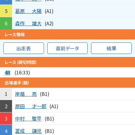
葛原
大陽
5
(A1)
森作
雄大
6
(A2)
レース情報
出走表
直前データ
結果
レース（締切時間）
4R
(16:33)
出場選手（級）
岸蔭
亮
1
(B1)
原田
才一郎
2
(A1)
中村
駿平
3
(B1)
冨成
謙児
4
(B1)