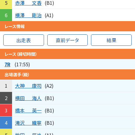
赤澤
文香
5
(B1)
横澤
剛治
6
(A1)
レース情報
出走表
直前データ
結果
レース（締切時間）
7R
(17:55)
出場選手（級）
大神
康司
1
(A2)
横田
海人
2
(B1)
橋本
英一
3
(B1)
滝沢
織寧
4
(B1)
竹田
辰也