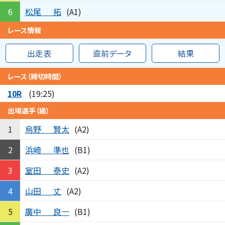
松尾
拓
6
(A1)
レース情報
出走表
直前データ
結果
レース（締切時間）
10R
(19:25)
出場選手（級）
烏野
賢太
1
(A2)
浜崎
準也
2
(B1)
室田
泰史
3
(A2)
山田
丈
4
(A2)
廣中
良一
5
(B1)