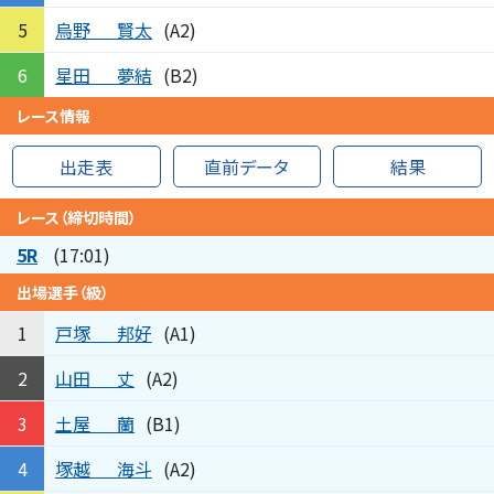
烏野
賢太
5
(A2)
星田
夢結
6
(B2)
レース情報
出走表
直前データ
結果
レース（締切時間）
5R
(17:01)
出場選手（級）
戸塚
邦好
1
(A1)
山田
丈
2
(A2)
土屋
蘭
3
(B1)
塚越
海斗
4
(A2)