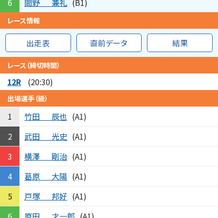
間野
兼礼
6
(B1)
レース情報
出走表
直前データ
結果
レース（締切時間）
12R
(20:30)
出場選手（級）
竹田
辰也
1
(A1)
武田
光史
2
(A1)
横澤
剛治
3
(A1)
葛原
大陽
4
(A1)
戸塚
邦好
5
(A1)
原田
才一郎
6
(A1)