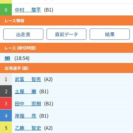
中村
駿平
6
(B1)
レース情報
出走表
直前データ
結果
レース（締切時間）
9R
(18:54)
出場選手（級）
武富
智亮
1
(A2)
土屋
蘭
2
(B1)
田中
宏樹
3
(B1)
岸蔭
亮
4
(B1)
乙藤
智史
5
(A2)