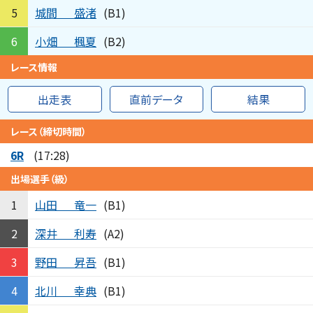
城間
盛渚
5
(B1)
小畑
楓夏
6
(B2)
レース情報
出走表
直前データ
結果
レース（締切時間）
6R
(17:28)
出場選手（級）
山田
竜一
1
(B1)
深井
利寿
2
(A2)
野田
昇吾
3
(B1)
北川
幸典
4
(B1)