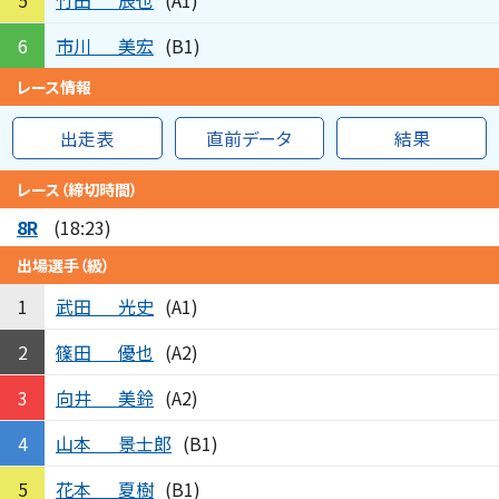
5
(A1)
市川
美宏
6
(B1)
レース情報
出走表
直前データ
結果
レース（締切時間）
8R
(18:23)
出場選手（級）
武田
光史
1
(A1)
篠田
優也
2
(A2)
向井
美鈴
3
(A2)
山本
景士郎
4
(B1)
花本
夏樹
5
(B1)