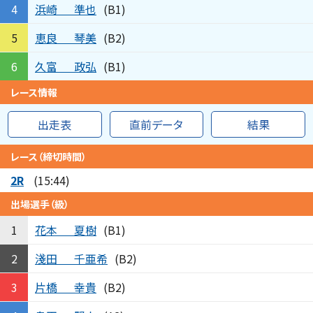
浜崎
準也
4
(B1)
恵良
琴美
5
(B2)
久富
政弘
6
(B1)
レース情報
出走表
直前データ
結果
レース（締切時間）
2R
(15:44)
出場選手（級）
花本
夏樹
1
(B1)
淺田
千亜希
2
(B2)
片橋
幸貴
3
(B2)