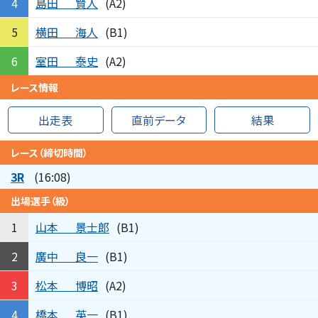
島田
賢人
4
(A2)
横田
海人
5
(B1)
室田
泰史
6
(A2)
レース情報
出走表
直前データ
結果
レース（締切時間）
3R
(16:08)
出場選手（級）
山本
景士郎
1
(B1)
廣中
良一
2
(B1)
松本
博昭
3
(A2)
橋本
英一
4
(B1)