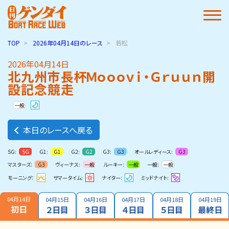
TOP
2026年04月14日
のレース
若松
2026年04月14日
北九州市長杯Ｍｏｏｏｖｉ・Ｇｒｕｕｎ開
設記念競走
一般
本日のレースへ戻る
SG:
G1:
G2:
G3:
オールレディース:
SG
G1
G2
G3
G3
マスターズ:
ヴィーナス:
ルーキー:
一般:
G3
一般
一般
一般
モーニング：
サマータイム:
ナイター:
ミッドナイト:
04月14日
04月15日
04月16日
04月17日
04月18日
04月19日
初日
２日目
３日目
４日目
５日目
最終日