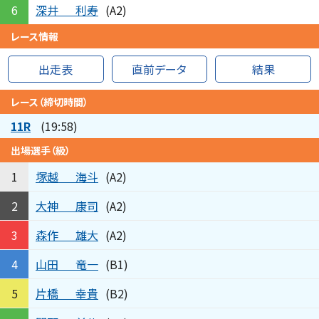
深井
利寿
6
(A2)
レース情報
出走表
直前データ
結果
レース（締切時間）
11R
(19:58)
出場選手（級）
塚越
海斗
1
(A2)
大神
康司
2
(A2)
森作
雄大
3
(A2)
山田
竜一
4
(B1)
片橋
幸貴
5
(B2)