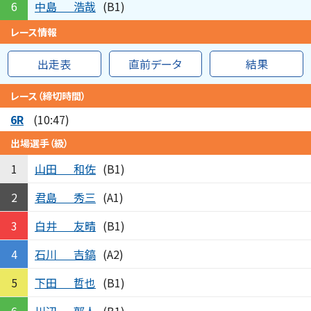
中島
浩哉
6
(B1)
レース情報
出走表
直前データ
結果
レース（締切時間）
6R
(10:47)
出場選手（級）
山田
和佐
1
(B1)
君島
秀三
2
(A1)
白井
友晴
3
(B1)
石川
吉鎬
4
(A2)
下田
哲也
5
(B1)
川辺
郭人