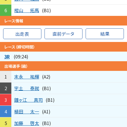
樅山
拓馬
6
(B1)
レース情報
出走表
直前データ
結果
レース（締切時間）
3R
(09:24)
出場選手（級）
末永
祐輝
1
(A2)
宇土
泰就
2
(B1)
鐘ヶ江
真司
3
(B1)
植田
太一
4
(A1)
加藤
啓太
5
(B1)