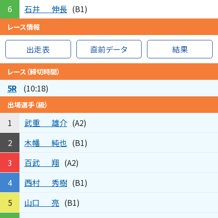
石井
伸長
6
(B1)
レース情報
出走表
直前データ
結果
レース（締切時間）
5R
(10:18)
出場選手（級）
武重
雄介
1
(A2)
木幡
純也
2
(B1)
百武
翔
3
(A2)
西村
秀樹
4
(B1)
山口
亮
5
(B1)