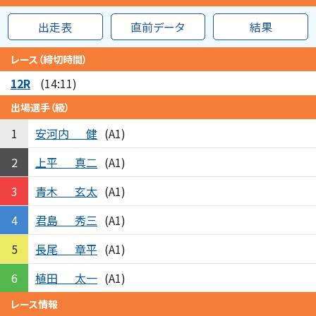
出走表
直前データ
結果
レース（締切時間）
12R
(14:11)
出場選手（級）
安河内
健
1
(A1)
上平
真二
2
(A1)
青木
玄太
3
(A1)
君島
秀三
4
(A1)
長尾
章平
5
(A1)
植田
太一
6
(A1)
レース情報