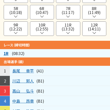
5R
6R
7R
8R
(10:18)
(10:47)
(11:17)
(11:49)
9R
10R
11R
12R
(12:22)
(12:55)
(13:32)
(14:11)
レース（締切時間）
1R
(08:32)
出場選手（級）
長尾
章平
1
(A1)
川辺
郭人
2
(B1)
高山
弘斗
3
(B1)
中島
昂章
4
(B1)