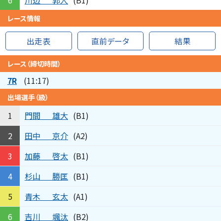
6
(B1)
レース情報
出走表
直前データ
結果
レース（締切時間）
7R
(11:17)
出場選手（級）
門間
雄大
1
(B1)
田中
京介
2
(A2)
加藤
啓太
3
(B1)
杉山
勝匡
4
(B1)
青木
玄太
5
(A1)
吉川
颯汰
6
(B2)