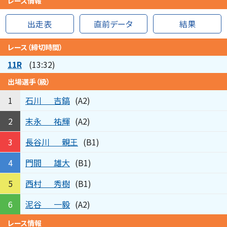
レース情報
出走表
直前データ
結果
レース（締切時間）
11R
(13:32)
出場選手（級）
石川
吉鎬
1
(A2)
末永
祐輝
2
(A2)
長谷川
親王
3
(B1)
門間
雄大
4
(B1)
西村
秀樹
5
(B1)
泥谷
一毅
6
(A2)
レース情報