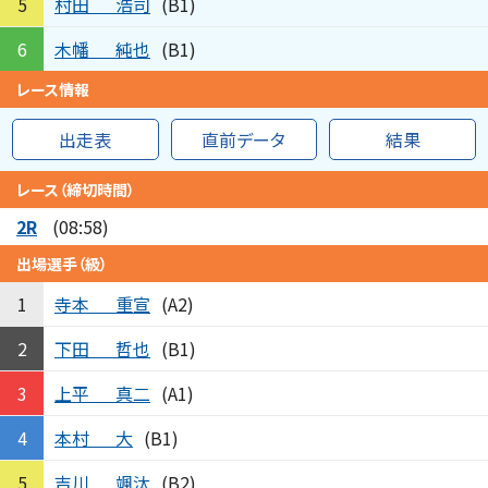
村田
浩司
5
(B1)
木幡
純也
6
(B1)
レース情報
出走表
直前データ
結果
レース（締切時間）
2R
(08:58)
出場選手（級）
寺本
重宣
1
(A2)
下田
哲也
2
(B1)
上平
真二
3
(A1)
本村
大
4
(B1)
吉川
颯汰
5
(B2)