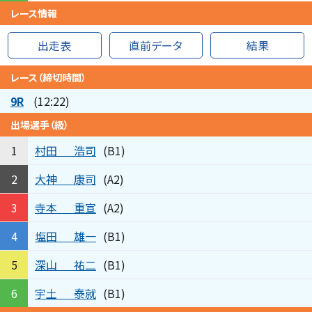
レース情報
出走表
直前データ
結果
レース（締切時間）
9R
(12:22)
出場選手（級）
村田
浩司
1
(B1)
大神
康司
2
(A2)
寺本
重宣
3
(A2)
塩田
雄一
4
(B1)
深山
祐二
5
(B1)
宇土
泰就
6
(B1)