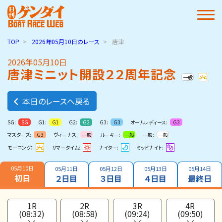
TOP
2026年05月10日
のレース
唐津
2026年05月10日
唐津ミニット開設２２周年記念
一般
本日のレースへ戻る
SG:
G1:
G2:
G3:
オールレディース:
SG
G1
G2
G3
G3
マスターズ:
ヴィーナス:
ルーキー:
一般:
G3
一般
一般
一般
モーニング：
サマータイム:
ナイター:
ミッドナイト:
05月10日
05月11日
05月12日
05月13日
05月14日
初日
２日目
３日目
４日目
最終日
1R
2R
3R
4R
(08:32)
(08:58)
(09:24)
(09:50)