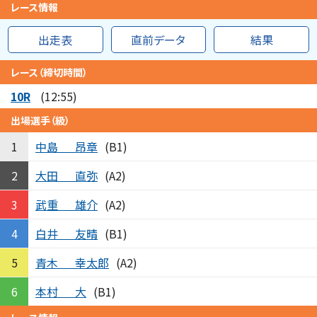
レース情報
出走表
直前データ
結果
レース（締切時間）
10R
(12:55)
出場選手（級）
中島
昂章
1
(B1)
大田
直弥
2
(A2)
武重
雄介
3
(A2)
白井
友晴
4
(B1)
青木
幸太郎
5
(A2)
本村
大
6
(B1)