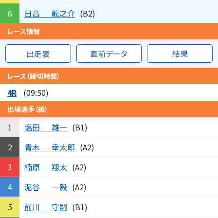
日高
龍之介
6
(B2)
レース情報
出走表
直前データ
結果
レース（締切時間）
4R
(09:50)
出場選手（級）
塩田
雄一
1
(B1)
青木
幸太郎
2
(A2)
楠原
翔太
3
(A2)
泥谷
一毅
4
(A2)
前川
守嗣
5
(B1)