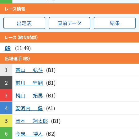
レース情報
出走表
直前データ
結果
レース（締切時間）
8R
(11:49)
出場選手（級）
高山
弘斗
1
(B1)
前川
守嗣
2
(B1)
樅山
拓馬
3
(B1)
安河内
健
4
(A1)
岡本
翔太郎
5
(B1)
今泉
博人
6
(B2)