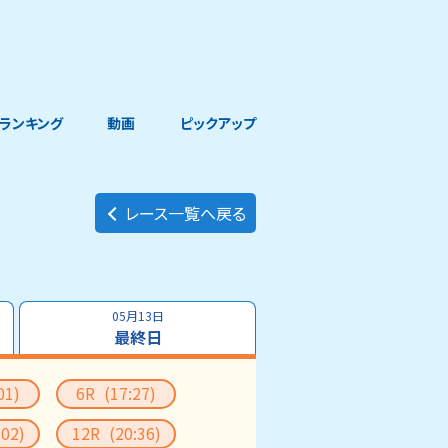
ランキング
動画
ピックアップ
レース一覧へ戻る
05月13日
最終日
01)
6R
(17:27)
:02)
12R
(20:36)