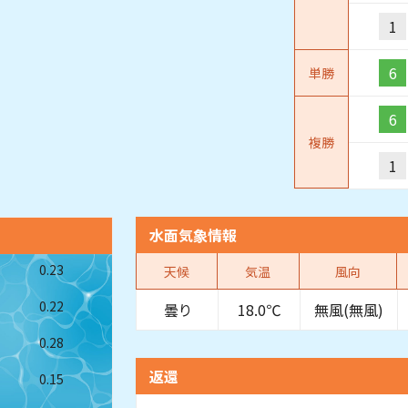
1
6
単勝
6
複勝
1
水面気象情報
0.23
天候
気温
風向
0.22
曇り
18.0℃
無風(無風)
0.28
返還
0.15