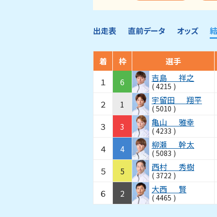
出走表
直前データ
オッズ
着
枠
選手
吉島
祥之
１
6
(
4215
)
宇留田
翔平
２
1
(
5010
)
亀山
雅幸
３
3
(
4233
)
柳瀬
幹太
４
4
(
5083
)
西村
秀樹
５
5
(
3722
)
大西
賢
６
2
(
4465
)