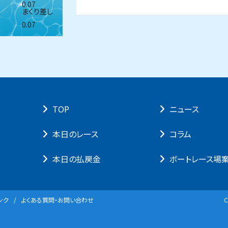
0.07
まくり差し
0.07
TOP
ニュース
本⽇のレース
コラム
本⽇の払戻⾦
ボートレース場
ンク
よくある質問・お問い合わせ
C