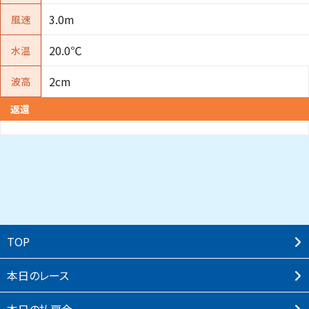
3.0m
風速
20.0℃
水温
2cm
波高
返還
TOP
本⽇のレース