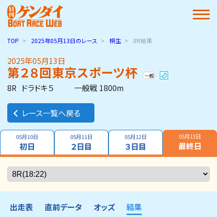
TOP
2025年05月13日
のレース
桐生
8R結果
2025年05月13日
第２８回東京スポーツ杯
一般
8R
ドラドキ５
一般戦 1800m
レース一覧へ戻る
05月13日
05月10日
05月11日
05月12日
最終日
初日
２日目
３日目
出走表
直前データ
オッズ
結果