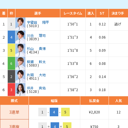
着
枠
選手
レースタイム
進入
ST
決まり手
宇留田
翔平
１
1
1'50"1
1
0.12
逃げ
(
5010
)
川合
理司
２
4
1'51"3
4
0.06
(
3839
)
杉山
貴博
３
5
1'51"8
5
0.09
(
4134
)
柳瀬
幹太
４
6
1'53"8
6
0.08
(
5083
)
片岡
大地
５
2
1'56"2
2
0.14
(
4911
)
坪井
爽佑
６
3
1'58"2
3
0.18
(
5128
)
勝式
組版
払戻金
人気
3連単
1
-
4
-
5
¥
2,820
12
3連複
1
=
4
=
5
¥
750
3