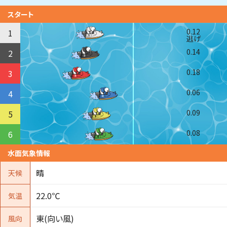
スタート
0.12
1
逃げ
0.14
2
0.18
3
0.06
4
0.09
5
0.08
6
水面気象情報
晴
天候
22.0℃
気温
東(向い風)
風向