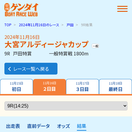
TOP
2024年11月16日
のレース
戸田
9R結果
2024年11月16日
大宮アルディージャカップ
一般
9R
戸田特賞
一般特賞戦 1800m
レース一覧へ戻る
11月16日
11月15日
11月17日
11月18日
２日目
初日
３日目
最終日
出走表
直前データ
オッズ
結果