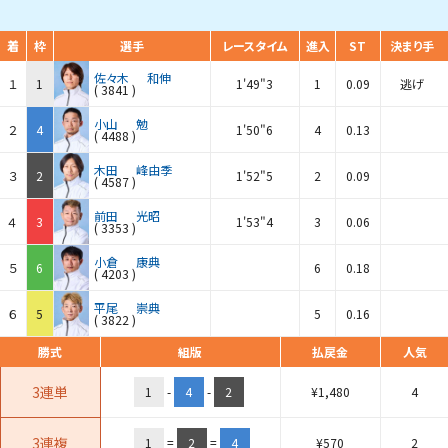
着
枠
選手
レースタイム
進入
ST
決まり手
佐々木
和伸
１
1
1'49"3
1
0.09
逃げ
(
3841
)
小山
勉
２
4
1'50"6
4
0.13
(
4488
)
木田
峰由季
３
2
1'52"5
2
0.09
(
4587
)
前田
光昭
４
3
1'53"4
3
0.06
(
3353
)
小倉
康典
５
6
6
0.18
(
4203
)
平尾
崇典
６
5
5
0.16
(
3822
)
勝式
組版
払戻金
人気
3連単
1
-
4
-
2
¥
1,480
4
3連複
1
=
2
=
4
¥
570
2