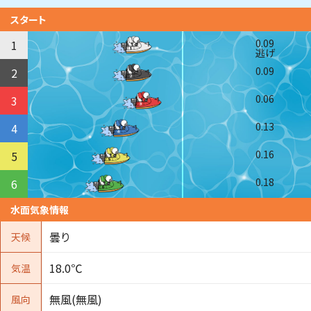
スタート
0.09
1
逃げ
0.09
2
0.06
3
0.13
4
0.16
5
0.18
6
水面気象情報
曇り
天候
18.0℃
気温
無風(無風)
風向