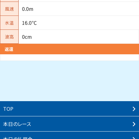
0.0m
風速
16.0℃
水温
0cm
波高
返還
TOP
本⽇のレース