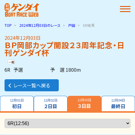
TOP
2024年12月03日
のレース
戸田
6R結果
2024年12月03日
ＢＰ岡部カップ開設２３周年記念・日
刊ゲンダイ杯
一般
6R
予選
予 選 1800m
レース一覧へ戻る
12月03日
12月01日
12月02日
12月04日
３日目
初日
２日目
最終日