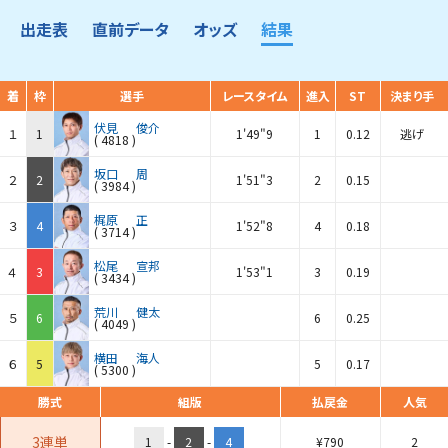
出走表
直前データ
オッズ
結果
着
枠
選手
レースタイム
進入
ST
決まり手
伏見
俊介
１
1
1'49"9
1
0.12
逃げ
(
4818
)
坂口
周
２
2
1'51"3
2
0.15
(
3984
)
梶原
正
３
4
1'52"8
4
0.18
(
3714
)
松尾
宣邦
４
3
1'53"1
3
0.19
(
3434
)
荒川
健太
５
6
6
0.25
(
4049
)
横田
海人
６
5
5
0.17
(
5300
)
勝式
組版
払戻金
人気
3連単
1
-
2
-
4
¥
790
2