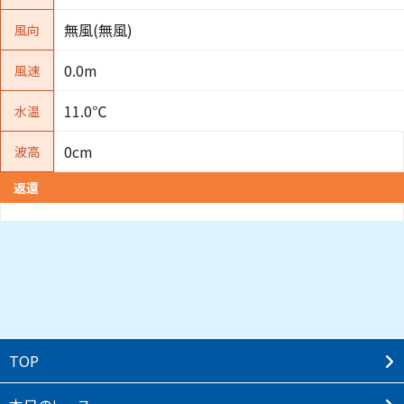
無風(無風)
風向
0.0m
風速
11.0℃
水温
0cm
波高
返還
TOP