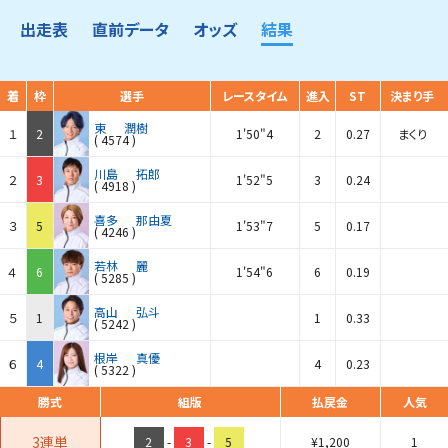
出走表
直前データ
オッズ
結果
着
枠
選手
レースタイム
進入
ST
決まり手
東
潤樹
１
2
1'50"4
2
0.27
まくり
(
4574
)
川島
拓郎
２
3
1'52"5
3
0.24
(
4918
)
喜多
那由夏
３
5
1'53"7
5
0.17
(
4246
)
若林
麗
４
6
1'54"6
6
0.19
(
5285
)
高山
弘斗
５
1
1
0.33
(
5242
)
根岸
真優
６
4
4
0.23
(
5322
)
勝式
組版
払戻金
人気
3連単
2
-
3
-
5
¥
1,200
1