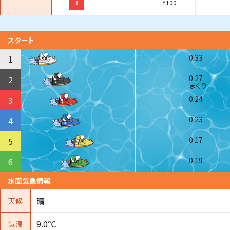
3
¥
100
スタート
0.33
1
0.27
2
まくり
0.24
3
0.23
4
0.17
5
0.19
6
水面気象情報
晴
天候
9.0℃
気温