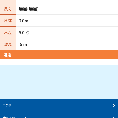
無風(無風)
風向
0.0m
風速
6.0℃
水温
0cm
波高
返還
TOP