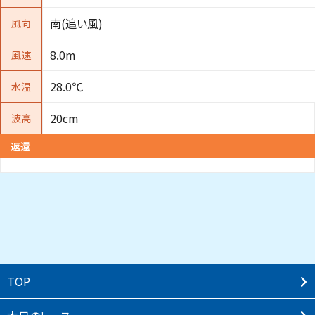
南(追い風)
風向
8.0m
風速
28.0℃
水温
20cm
波高
返還
TOP