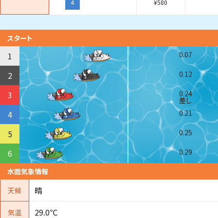
4
¥
580
スタート
0.07
1
0.12
2
0.24
3
差し
0.21
4
0.25
5
0.29
6
水面気象情報
晴
天候
29.0℃
気温