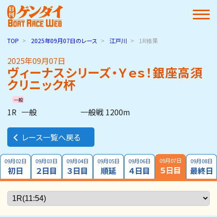
TOP
2025年09月07日
のレース
江戸川
1R結果
2025年09月07日
ヴィーナスシリーズ・Ｙｅｓ！銀座高須
クリニック杯
一般
1R
一般
一般戦 1200m
レース一覧へ戻る
09月07日
09月02日
09月03日
09月04日
09月05日
09月06日
09月08日
５日目
初日
２日目
３日目
順延
４日目
最終日