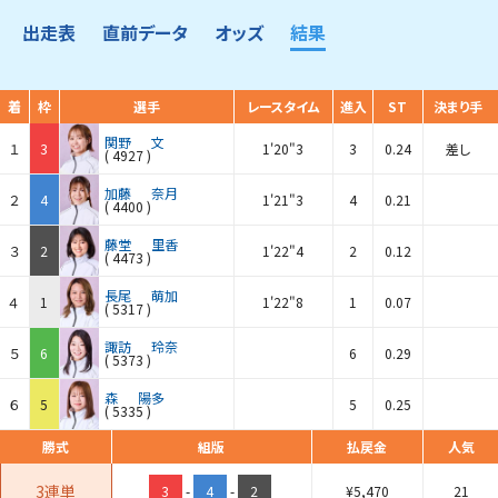
出走表
直前データ
オッズ
結果
着
枠
選手
レースタイム
進入
ST
決まり手
関野
文
１
3
1'20"3
3
0.24
差し
(
4927
)
加藤
奈月
２
4
1'21"3
4
0.21
(
4400
)
藤堂
里香
３
2
1'22"4
2
0.12
(
4473
)
長尾
萌加
４
1
1'22"8
1
0.07
(
5317
)
諏訪
玲奈
５
6
6
0.29
(
5373
)
森
陽多
６
5
5
0.25
(
5335
)
勝式
組版
払戻金
人気
3連単
3
-
4
-
2
¥
5,470
21