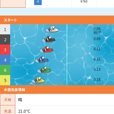
4
¥
760
スタート
0.06
1
逃げ
0.09
2
0.11
3
0.15
4
0.13
6
0.18
5
水面気象情報
晴
天候
21.0℃
気温