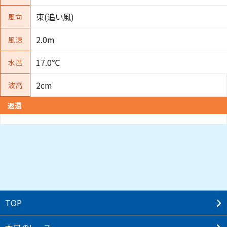
東(追い風)
風向
2.0m
風速
17.0℃
水温
2cm
波高
返還
TOP