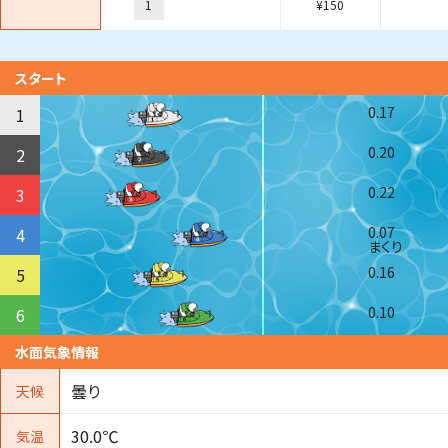
1
¥
150
スタート
0.17
1
0.20
2
0.22
3
0.07
4
まくり
0.16
5
0.10
6
水面気象情報
曇り
天候
30.0℃
気温