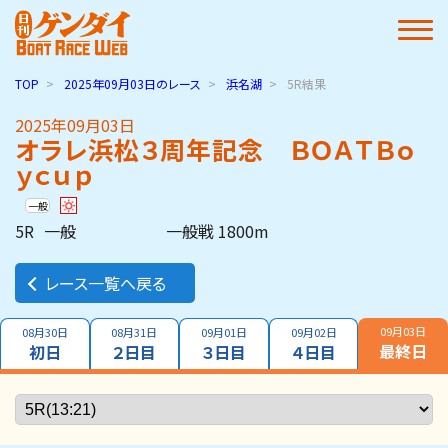
TOP
2025年09月03日
のレース
浜名湖
5R結果
2025年09月03日
オラレ浜松３周年記念 ＢＯＡＴＢｏ
ｙｃｕｐ
一般
5R
一般
一般戦 1800m
レース一覧へ戻る
09月03日
08月30日
08月31日
09月01日
09月02日
最終日
初日
２日目
３日目
４日目