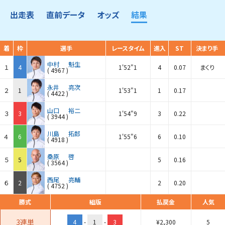
出走表
直前データ
オッズ
結果
着
枠
選手
レースタイム
進入
ST
決まり手
中村
魁生
１
4
1'52"1
4
0.07
まくり
(
4967
)
永井
亮次
２
1
1'53"1
1
0.17
(
4422
)
山口
裕二
３
3
1'54"9
3
0.22
(
3944
)
川島
拓郎
４
6
1'55"6
6
0.10
(
4918
)
桑原
啓
５
5
5
0.16
(
3564
)
西尾
亮輔
６
2
2
0.20
(
4752
)
勝式
組版
払戻金
人気
3連単
4
-
1
-
3
¥
2,300
5