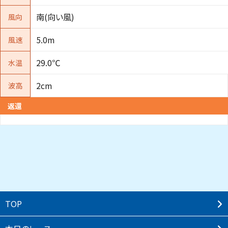
南(向い風)
風向
5.0m
風速
29.0℃
水温
2cm
波高
返還
TOP