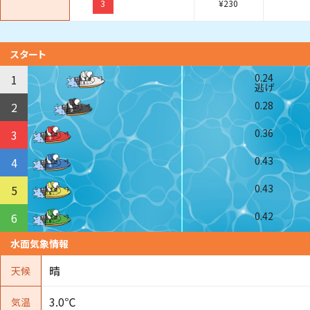
3
¥
230
スタート
0.24
1
逃げ
0.28
2
0.36
3
0.43
4
0.43
5
0.42
6
水面気象情報
晴
天候
3.0℃
気温