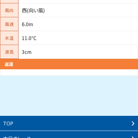
西(向い風)
風向
6.0m
風速
11.0℃
水温
3cm
波高
返還
TOP