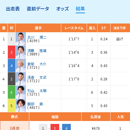
出走表
直前データ
オッズ
結果
着
枠
選手
レースタイム
進入
ST
決まり手
北川
潤二
１
1
1'13"7
1
0.24
逃げ
(
4199
)
須藤
隆雄
２
3
1'14"6
3
0.36
(
3889
)
倉尾
大介
３
4
1'16"4
4
0.43
(
3715
)
淺香
文武
４
2
1'17"0
2
0.28
(
3712
)
杉山
太陽
５
6
6
0.42
(
5271
)
服部
剛
６
5
5
0.43
(
4417
)
勝式
組版
払戻金
人気
3連単
1
-
3
-
4
¥
670
1