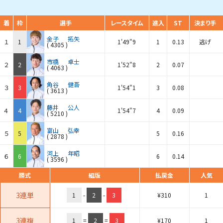
着
枠
選手
レースタイム
進入
ST
決まり手
金子
拓矢
１
1
1'49"9
1
0.13
逃げ
(
4305
)
市橋
卓士
２
2
1'52"8
2
0.07
(
4063
)
角谷
健吾
３
3
1'54"1
3
0.08
(
3613
)
藤井
公人
４
4
1'54"7
4
0.09
(
5210
)
富山
弘幸
５
5
5
0.16
(
2878
)
河上
年昭
６
6
6
0.14
(
3596
)
勝式
組版
払戻金
人気
3連単
1
-
2
-
3
¥
310
1
3連複
1
=
2
=
3
¥
170
1