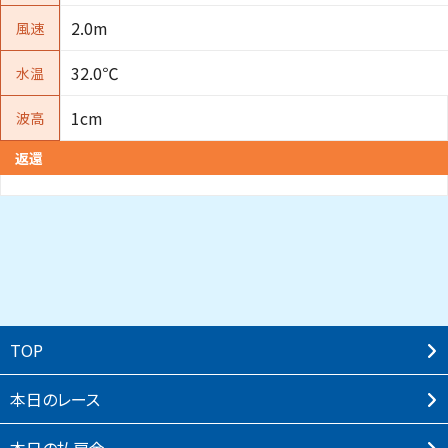
2.0m
風速
32.0℃
水温
1cm
波高
返還
TOP
本⽇のレース