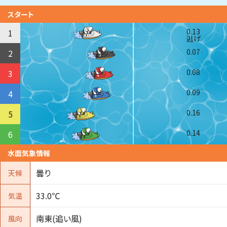
スタート
0.13
1
逃げ
0.07
2
0.08
3
0.09
4
0.16
5
0.14
6
水面気象情報
曇り
天候
33.0℃
気温
南東(追い風)
風向