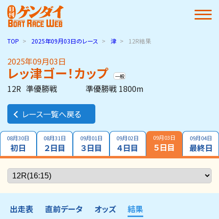
TOP
2025年09月03日
のレース
津
12R結果
2025年09月03日
レッ津ゴー！カップ
一般
12R
準優勝戦
準優勝戦 1800m
レース一覧へ戻る
09月03日
08月30日
08月31日
09月01日
09月02日
09月04日
５日目
初日
２日目
３日目
４日目
最終日
出走表
直前データ
オッズ
結果