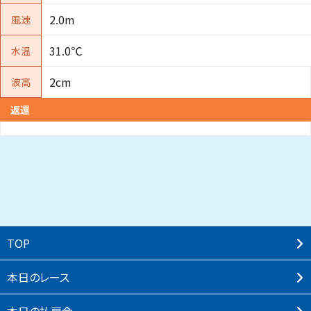
2.0m
風速
31.0℃
水温
2cm
波高
返還
TOP
本⽇のレース