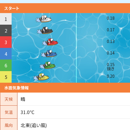
スタート
0.18
1
0.17
2
0.13
3
0.14
4
0.15
6
抜き
0.20
5
水面気象情報
晴
天候
31.0℃
気温
北東(追い風)
風向