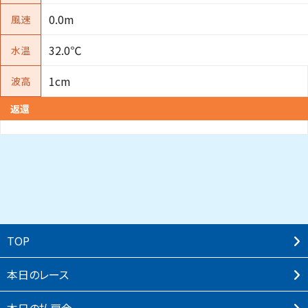
0.0m
風速
32.0℃
水温
1cm
波高
返還
TOP
本⽇のレース