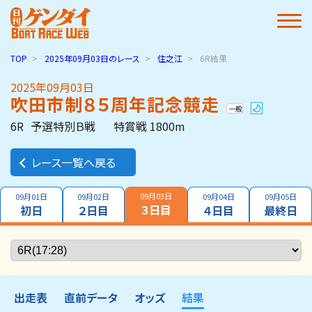
TOP
2025年09月03日
のレース
住之江
6R結果
2025年09月03日
吹田市制８５周年記念競走
一般
6R
予選特別Ｂ戦
特賞戦 1800m
レース一覧へ戻る
09月03日
09月01日
09月02日
09月04日
09月05日
３日目
初日
２日目
４日目
最終日
出走表
直前データ
オッズ
結果