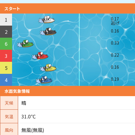
スタート
0.17
1
逃げ
0.16
2
0.33
6
0.22
3
0.16
5
0.19
4
水面気象情報
晴
天候
31.0℃
気温
無風(無風)
風向