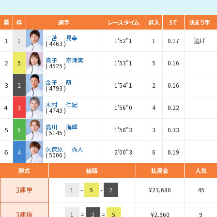
着
枠
選手
レースタイム
進入
ST
決まり手
三苫
晃幸
１
1
1'52"1
1
0.17
逃げ
(
4463
)
真子
奈津実
２
5
1'53"1
5
0.16
(
4525
)
金子
萌
３
2
1'54"1
2
0.16
(
4793
)
木村
仁紀
４
3
1'56"0
4
0.22
(
4743
)
島川
海輝
５
6
1'58"3
3
0.33
(
5145
)
久保原
秀人
６
4
2'00"3
6
0.19
(
5006
)
勝式
組版
払戻金
人気
3連単
1
-
5
-
2
¥
23,680
45
3連複
1
=
2
=
5
¥
2,960
9