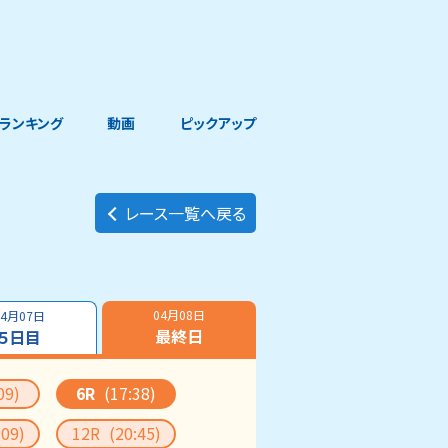
ランキング
動画
ピックアップ
レース一覧へ戻る
04月08日
04月07日
最終日
５日目
09)
6R
(17:38)
:09)
12R
(20:45)