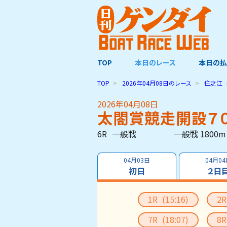
TOP
本日のレース
本日の払
TOP
2026年04月08日
のレース
住之江
2026年04月08日
太閤賞競走開設７
6R
一般戦
一般戦 1800m
04月03日
04月0
初日
２日
1R
(15:16)
2
7R
(18:07)
8