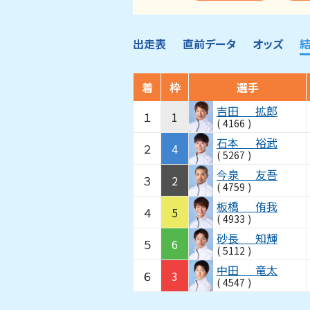
出走表
直前データ
オッズ
着
枠
選手
吉田
拡郎
１
1
(
4166
)
石本
裕武
２
4
(
5267
)
今泉
友吾
３
2
(
4759
)
板橋
侑我
４
5
(
4933
)
砂長
知輝
５
6
(
5112
)
中田
竜太
６
3
(
4547
)