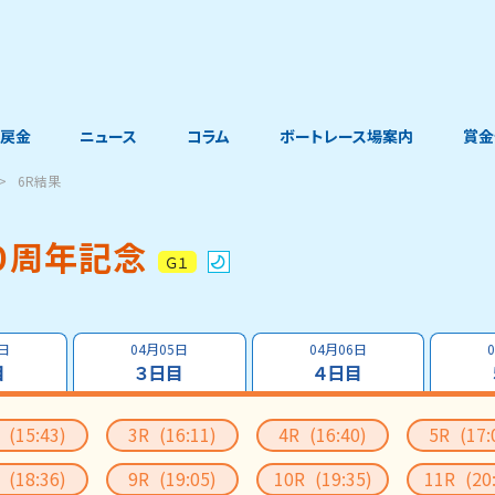
戻金
ニュース
コラム
ボートレース場案内
賞金
6R結果
０周年記念
Ｇ１
4日
04月05日
04月06日
目
３日目
４日目
R
(15:43)
3R
(16:11)
4R
(16:40)
5R
(17:
R
(18:36)
9R
(19:05)
10R
(19:35)
11R
(20