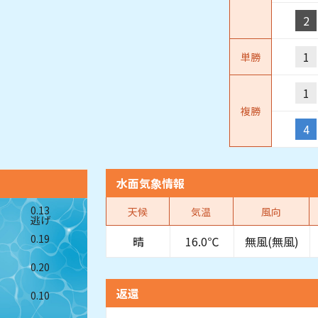
2
1
単勝
1
複勝
4
水面気象情報
0.13
天候
気温
風向
逃げ
0.19
晴
16.0℃
無風(無風)
0.20
返還
0.10