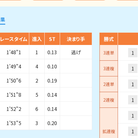
結果
レースタイム
進入
ST
決まり手
勝式
1'48"1
1
0.13
逃げ
1
3連単
1'49"4
4
0.10
1
3連複
1'50"6
2
0.19
1
2連単
1'51"8
5
0.14
1
2連複
1'52"2
6
0.14
1
1'53"5
3
0.20
1
拡連複