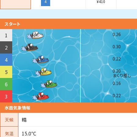
4
¥
410
スタート
0.26
1
0.30
2
0.22
4
0.20
5
まくり差し
0.16
6
0.22
3
水面気象情報
晴
天候
15.0℃
気温