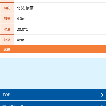
北(右横風)
風向
4.0m
風速
20.0℃
水温
4cm
波高
返還
TOP