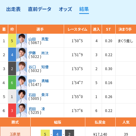
出走表
直前データ
オッズ
結果
着
枠
選手
レースタイム
進入
ST
決まり手
山田
真聖
１
5
1'50"5
4
0.20
まくり差し
(
5067
)
伊藤
尚汰
２
4
1'51"9
3
0.22
(
5022
)
谷口
知優
３
2
1'53"5
2
0.30
(
5032
)
田中
勇輔
４
6
1'54"7
5
0.16
(
5147
)
石田
貴洋
５
1
1'55"0
1
0.26
(
5005
)
岩田
凌
６
3
1'57"6
6
0.22
(
5235
)
勝式
組版
払戻金
人気
3連単
5
-
4
-
2
¥
17,140
39