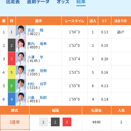
出走表
直前データ
オッズ
結果
着
枠
選手
レースタイム
進入
ST
決まり手
百武
翔
１
1
1'50"3
1
0.13
逃げ
(
4822
)
薮内
瑞希
２
2
1'52"0
2
0.10
(
4909
)
小澤
学
３
3
1'53"4
3
0.20
(
4145
)
小野
信樹
４
5
1'53"5
5
0.16
(
3305
)
村松
将平
５
6
1'55"8
6
0.13
(
5316
)
川島
拓郎
６
4
1'59"0
4
0.14
(
4918
)
勝式
組版
払戻金
人気
3連単
1
-
2
-
3
¥
840
2