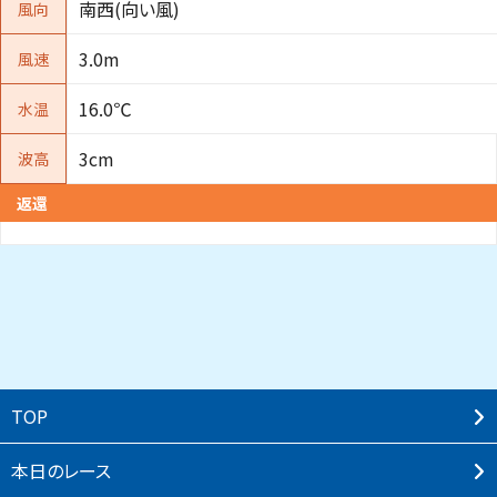
南西(向い風)
風向
3.0m
風速
16.0℃
水温
3cm
波高
返還
TOP
本⽇のレース