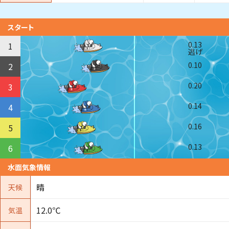
スタート
0.13
1
逃げ
0.10
2
0.20
3
0.14
4
0.16
5
0.13
6
水面気象情報
晴
天候
12.0℃
気温