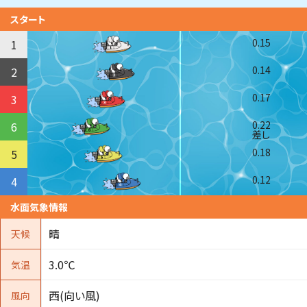
スタート
0.15
1
0.14
2
0.17
3
0.22
6
差し
0.18
5
0.12
4
水面気象情報
晴
天候
3.0℃
気温
西(向い風)
風向