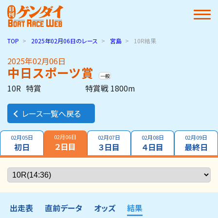
TOP
2025年02月06日
のレース
宮島
10R結果
2025年02月06日
中日スポーツ賞
一般
10R
特賞
特賞戦 1800m
レース一覧へ戻る
02月06日
02月05日
02月07日
02月08日
02月09日
２日目
初日
３日目
４日目
最終日
出走表
直前データ
オッズ
結果