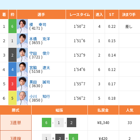
着
枠
選手
レースタイム
進入
ST
決まり手
榎
幸司
１
6
1'50"2
4
0.22
差し
(
4171
)
本橋
克洋
２
1
1'51"6
1
0.15
(
3655
)
守田
俊介
３
2
1'52"9
2
0.14
(
3721
)
宮脇
遼太
４
4
1'54"6
6
0.12
(
5158
)
黒田
誠司
５
3
1'55"7
3
0.17
(
3630
)
小川
知行
６
5
1'56"2
5
0.18
(
3850
)
勝式
組版
払戻金
人気
3連単
6
-
1
-
2
¥
8,340
33
3連複
1
=
2
=
6
¥
420
2