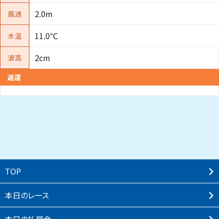
2.0m
風速
11.0℃
水温
2cm
波高
返還
TOP
本⽇のレース