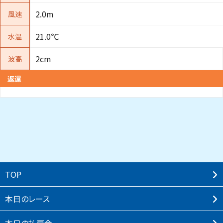
2.0m
風速
21.0℃
水温
2cm
波高
返還
TOP
本⽇のレース