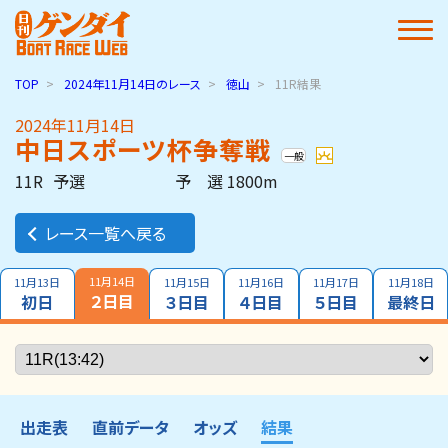
TOP
2024年11月14日
のレース
徳山
11R結果
2024年11月14日
中日スポーツ杯争奪戦
一般
11R
予選
予 選 1800m
レース一覧へ戻る
11月14日
11月13日
11月15日
11月16日
11月17日
11月18日
２日目
初日
３日目
４日目
５日目
最終日
出走表
直前データ
オッズ
結果