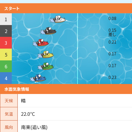
スタート
0.08
1
0.15
2
差し
0.21
3
0.17
5
0.17
6
0.23
4
水面気象情報
晴
天候
22.0℃
気温
南東(追い風)
風向