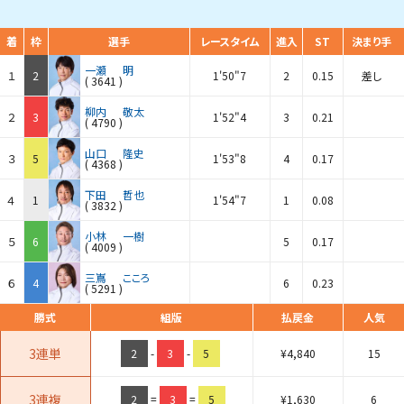
着
枠
選手
レースタイム
進入
ST
決まり手
一瀬
明
１
2
1'50"7
2
0.15
差し
(
3641
)
柳内
敬太
２
3
1'52"4
3
0.21
(
4790
)
山口
隆史
３
5
1'53"8
4
0.17
(
4368
)
下田
哲也
４
1
1'54"7
1
0.08
(
3832
)
小林
一樹
５
6
5
0.17
(
4009
)
三嶌
こころ
６
4
6
0.23
(
5291
)
勝式
組版
払戻金
人気
3連単
2
-
3
-
5
¥
4,840
15
3連複
2
=
3
=
5
¥
1,630
6