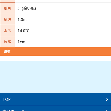
北(追い風)
風向
1.0m
風速
14.0℃
水温
1cm
波高
返還
TOP