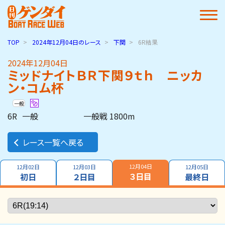
TOP
2024年12月04日
のレース
下関
6R結果
2024年12月04日
ミッドナイトＢＲ下関９ｔｈ ニッカ
ン・コム杯
一般
6R
一般
一般戦 1800m
レース一覧へ戻る
12月04日
12月02日
12月03日
12月05日
３日目
初日
２日目
最終日