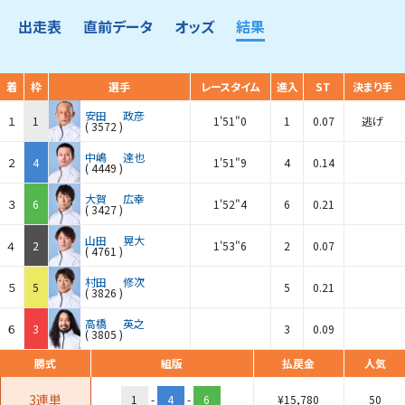
出走表
直前データ
オッズ
結果
着
枠
選手
レースタイム
進入
ST
決まり手
安田
政彦
１
1
1'51"0
1
0.07
逃げ
(
3572
)
中嶋
達也
２
4
1'51"9
4
0.14
(
4449
)
大賀
広幸
３
6
1'52"4
6
0.21
(
3427
)
山田
晃大
４
2
1'53"6
2
0.07
(
4761
)
村田
修次
５
5
5
0.21
(
3826
)
高橋
英之
６
3
3
0.09
(
3805
)
勝式
組版
払戻金
人気
3連単
1
-
4
-
6
¥
15,780
50