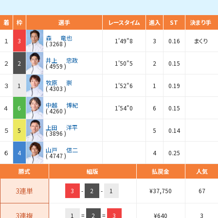
着
枠
選手
レースタイム
進入
ST
決まり手
森
竜也
１
3
1'49"8
3
0.16
まくり
(
3268
)
井上
忠政
２
2
1'50"5
2
0.15
(
4959
)
牧原
崇
３
1
1'52"6
1
0.19
(
4303
)
中越
博紀
４
6
1'54"0
6
0.15
(
4260
)
上田
洋平
５
5
5
0.14
(
3896
)
山戸
信二
６
4
4
0.25
(
4747
)
勝式
組版
払戻金
人気
3連単
3
-
2
-
1
¥
37,750
67
3連複
1
=
2
=
3
¥
640
3