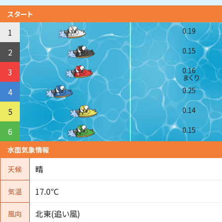
スタート
0.19
1
0.15
2
0.16
3
まくり
0.25
4
0.14
5
0.15
6
水面気象情報
晴
天候
17.0℃
気温
北東(追い風)
風向