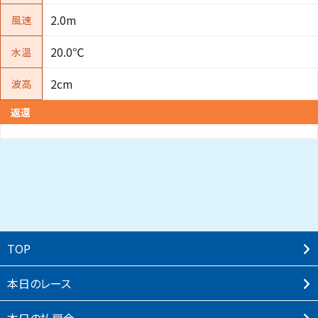
2.0m
風速
20.0℃
水温
2cm
波高
返還
TOP
本⽇のレース