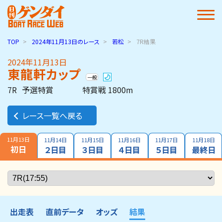
TOP
2024年11月13日
のレース
若松
7R結果
2024年11月13日
東龍軒カップ
一般
7R
予選特賞
特賞戦 1800m
レース一覧へ戻る
11月13日
11月14日
11月15日
11月16日
11月17日
11月18日
初日
２日目
３日目
４日目
５日目
最終日
出走表
直前データ
オッズ
結果