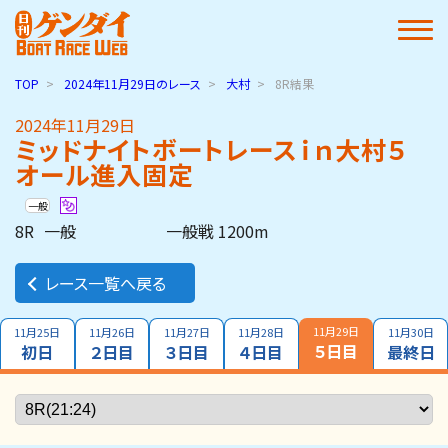
TOP
2024年11月29日
のレース
大村
8R結果
2024年11月29日
ミッドナイトボートレースｉｎ大村５
オール進入固定
一般
8R
一般
一般戦 1200m
レース一覧へ戻る
11月29日
11月25日
11月26日
11月27日
11月28日
11月30日
５日目
初日
２日目
３日目
４日目
最終日