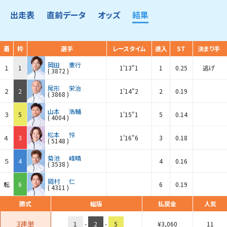
出走表
直前データ
オッズ
結果
着
枠
選手
レースタイム
進入
ST
決まり手
岡田
憲行
１
1
1'13"1
1
0.25
逃げ
(
3872
)
尾形
栄治
２
2
1'14"2
2
0.19
(
3868
)
山本
浩輔
３
5
1'15"1
5
0.14
(
4004
)
松本
怜
４
3
1'16"6
3
0.18
(
5148
)
菊池
峰晴
５
4
4
0.16
(
3538
)
岡村
仁
転
6
6
0.19
(
4311
)
勝式
組版
払戻金
人気
3連単
1
-
2
-
5
¥
3,060
11