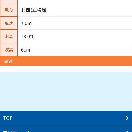
北西(左横風)
風向
7.0m
風速
13.0℃
水温
6cm
波高
返還
TOP