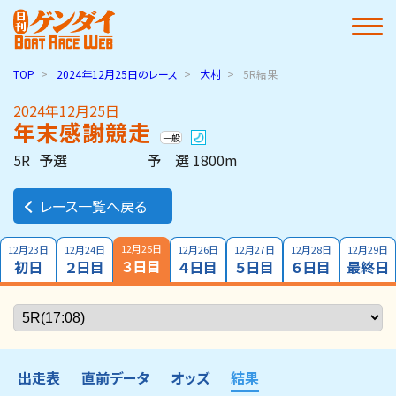
TOP
2024年12月25日
のレース
大村
5R結果
2024年12月25日
年末感謝競走
一般
5R
予選
予 選 1800m
レース一覧へ戻る
12月25日
12月23日
12月24日
12月26日
12月27日
12月28日
12月29日
３日目
初日
２日目
４日目
５日目
６日目
最終日
出走表
直前データ
オッズ
結果