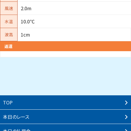
2.0m
風速
10.0℃
水温
1cm
波高
返還
TOP
本⽇のレース