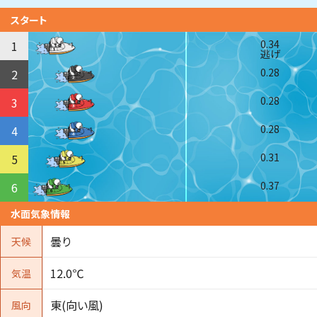
スタート
0.34
1
逃げ
0.28
2
0.28
3
0.28
4
0.31
5
0.37
6
水面気象情報
曇り
天候
12.0℃
気温
東(向い風)
風向