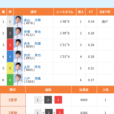
着
枠
選手
レースタイム
進入
ST
決まり手
金山
立樹
１
1
1'48"6
1
0.34
逃げ
(
4976
)
安東
幸治
２
2
1'49"8
2
0.28
(
4122
)
吉永
則雄
３
3
1'51"9
3
0.28
(
4099
)
吉武
真也
４
4
1'53"4
4
0.28
(
4952
)
土井
祥伍
５
5
5
0.31
(
4905
)
八戸
琉楓
６
6
6
0.37
(
5384
)
勝式
組版
払戻金
人気
3連単
1
-
2
-
3
¥
660
1
3連複
1
=
2
=
3
¥
280
1