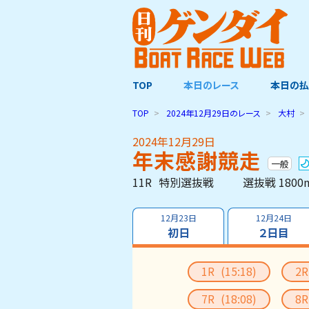
TOP
本日のレース
本日の払
TOP
2024年12月29日
のレース
大村
2024年12月29日
年末感謝競走
一般
11R
特別選抜戦
選抜戦 1800
12月23日
12月24日
初日
２日目
1R
(15:18)
2
7R
(18:08)
8