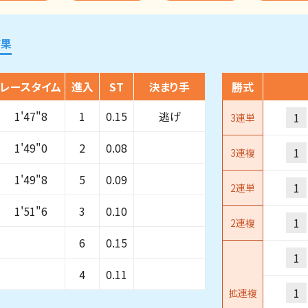
結果
レースタイム
進入
ST
決まり手
勝式
1'47"8
1
0.15
逃げ
1
3連単
1'49"0
2
0.08
1
3連複
1'49"8
5
0.09
1
2連単
1'51"6
3
0.10
1
2連複
6
0.15
1
4
0.11
1
拡連複