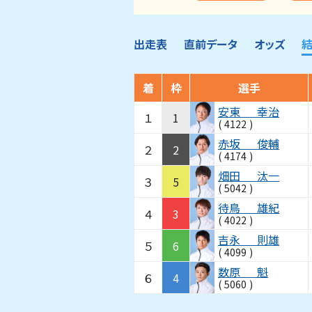
出走表
直前データ
オッズ
着
枠
選手
安東
幸治
１
1
(
4122
)
赤坂
俊輔
２
2
(
4174
)
畑田
汰一
３
5
(
5042
)
待鳥
雄紀
４
3
(
4022
)
吉永
則雄
５
6
(
4099
)
数原
魁
６
4
(
5060
)