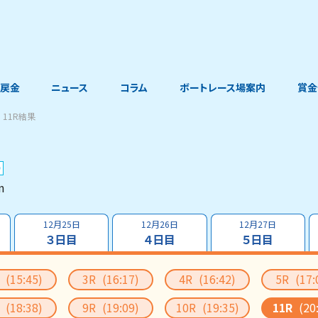
戻金
ニュース
コラム
ボートレース場案内
賞金
11R結果
m
12月25日
12月26日
12月27日
３日目
４日目
５日目
R
(15:45)
3R
(16:17)
4R
(16:42)
5R
(17:
R
(18:38)
9R
(19:09)
10R
(19:35)
11R
(20