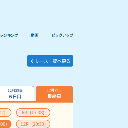
ランキング
動画
ピックアップ
レース一覧へ戻る
12月29日
12月28日
最終日
６日目
07)
6R
(17:38)
:00)
12R
(20:33)