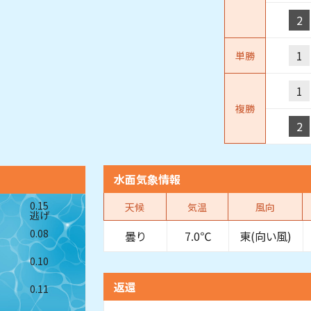
2
1
単勝
1
複勝
2
水面気象情報
0.15
天候
気温
風向
逃げ
0.08
曇り
7.0℃
東(向い風)
0.10
返還
0.11