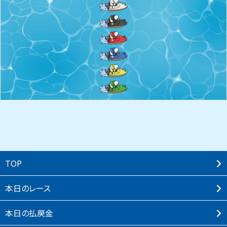
TOP
本⽇のレース
本⽇の払戻⾦