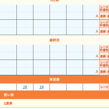
レース
枠番色
進入
成績
レース
枠番色
進入
成績
最終日
レース
枠番色
進入
成績
レース
枠番色
進入
成績
早見表
2R
1R
レース
買い目
2連単