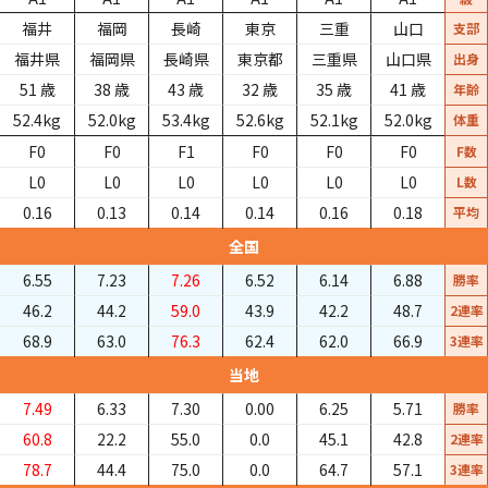
福井
福岡
長崎
東京
三重
山口
支部
福井県
福岡県
長崎県
東京都
三重県
山口県
出身
51
歳
38
歳
43
歳
32
歳
35
歳
41
歳
年齢
52.4
kg
52.0
kg
53.4
kg
52.6
kg
52.1
kg
52.0
kg
体重
F0
F0
F1
F0
F0
F0
F数
L0
L0
L0
L0
L0
L0
L数
0.16
0.13
0.14
0.14
0.16
0.18
平均
全国
6.55
7.23
7.26
6.52
6.14
6.88
勝率
46.2
44.2
59.0
43.9
42.2
48.7
2連率
68.9
63.0
76.3
62.4
62.0
66.9
3連率
当地
7.49
6.33
7.30
0.00
6.25
5.71
勝率
60.8
22.2
55.0
0.0
45.1
42.8
2連率
78.7
44.4
75.0
0.0
64.7
57.1
3連率