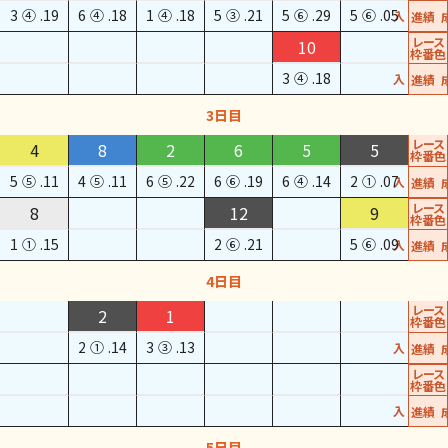
3
④
.19
6
④
.18
1
④
.18
5
③
.21
5
⑥
.29
5
⑥
.05
進入
成績
レース
10
枠番色
3
④
.18
進入
成績
3日目
レース
4
8
2
6
5
5
枠番色
5
⑤
.11
4
⑤
.11
6
⑤
.22
6
⑥
.19
6
④
.14
2
①
.07
進入
成績
レース
8
12
9
枠番色
1
①
.15
2
⑥
.21
5
⑥
.09
進入
成績
4日目
レース
2
1
枠番色
2
①
.14
3
③
.13
進入
成績
レース
枠番色
進入
成績
5日目