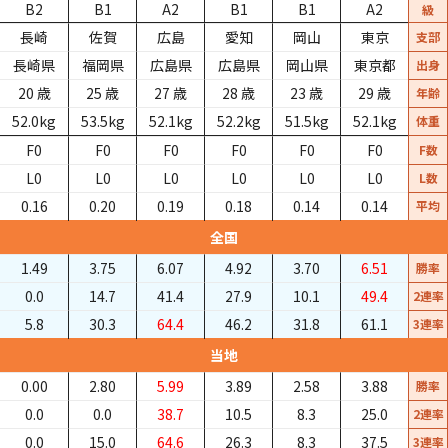
B2
B1
A2
B1
B1
A2
級
長崎
佐賀
広島
愛知
岡山
東京
支部
長崎県
福岡県
広島県
広島県
岡山県
東京都
出身
20
歳
25
歳
27
歳
28
歳
23
歳
29
歳
年齢
52.0
kg
53.5
kg
52.1
kg
52.2
kg
51.5
kg
52.1
kg
体重
F0
F0
F0
F0
F0
F0
F数
L0
L0
L0
L0
L0
L0
L数
0.16
0.20
0.19
0.18
0.14
0.14
平均
全国
1.49
3.75
6.07
4.92
3.70
6.51
勝率
0.0
14.7
41.4
27.9
10.1
49.4
2連率
5.8
30.3
64.4
46.2
31.8
61.1
3連率
当地
0.00
2.80
5.99
3.89
2.58
3.88
勝率
0.0
0.0
38.7
10.5
8.3
25.0
2連率
0.0
15.0
64.6
26.3
8.3
37.5
3連率