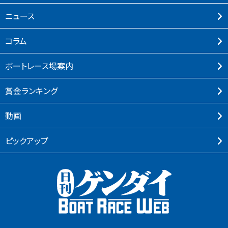
ニュース
コラム
ボートレース場案内
賞⾦ランキング
動画
ピックアップ