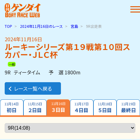
TOP
2024年11月16日
のレース
宮島
9R出走表
2024年11月16日
ルーキーシリーズ第１９戦第１０回ス
カパー・ＪＬＣ杯
一般
9R
ティータイム
予 選 1800m
レース一覧へ戻る
11月16日
11月14日
11月15日
11月17日
11月18日
11月19日
３日目
初日
２日目
４日目
５日目
最終日