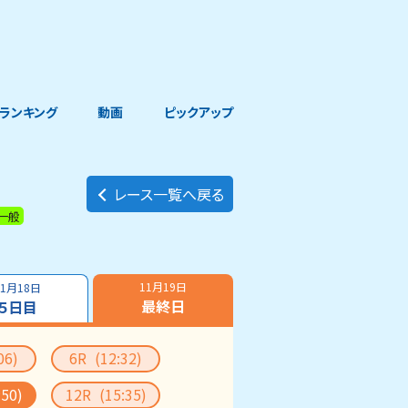
ランキング
動画
ピックアップ
レース一覧へ戻る
一般
11月19日
11月18日
最終日
５日目
06)
6R
(12:32)
:50)
12R
(15:35)