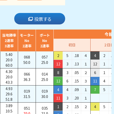
投票する
今節
当地勝率
モーター
ボート
2連率
No
No
初日
２日目
3連率
2連率
2連率
5.40
2
5
.18
４
4
2
.
068
057
20.0
50.0
25.0
12
3
.13
１
12
1
.
60.0
4.30
8
3
.05
２
6
1
.
066
014
20.0
36.3
25.0
12
6
.15
３
11
4
.
43.3
4.93
4
4
.09
１
7
5
.
019
019
29.6
31.5
30.0
11
3
.20
１
51.8
3.89
1
2
.15
２
4
5
.
051
035
10.5
70.0
21.0