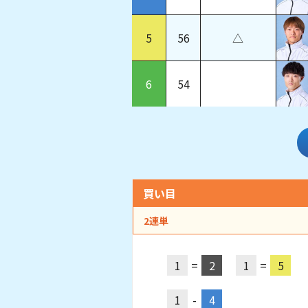
5
56
△
6
54
買い目
2連単
1
=
2
1
=
5
1
-
4