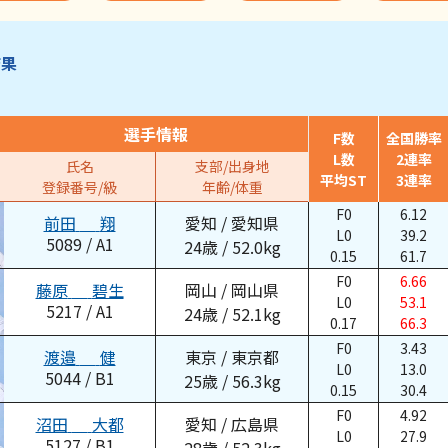
結果
選手情報
F数
全国勝率
L数
2連率
氏名
支部/出身地
平均ST
3連率
登録番号/級
年齢/体重
F0
6.12
前田
翔
愛知
/
愛知県
L0
39.2
5089
/
A1
24
歳
/
52.0
kg
0.15
61.7
F0
6.66
藤原
碧生
岡山
/
岡山県
L0
53.1
5217
/
A1
24
歳
/
52.1
kg
0.17
66.3
F0
3.43
渡邉
健
東京
/
東京都
L0
13.0
5044
/
B1
25
歳
/
56.3
kg
0.15
30.4
F0
4.92
沼田
大都
愛知
/
広島県
L0
27.9
5127
/
B1