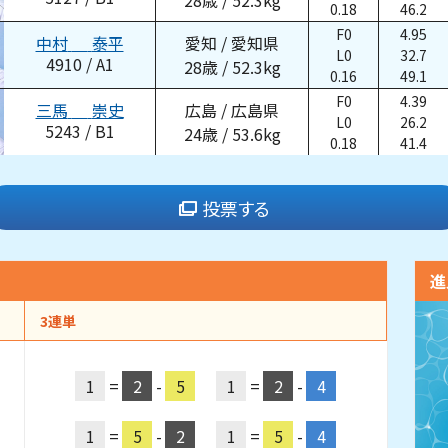
28
歳
/
52.3
kg
0.18
46.2
F0
4.95
中村
泰平
愛知
/
愛知県
L0
32.7
4910
/
A1
28
歳
/
52.3
kg
0.16
49.1
F0
4.39
三馬
崇史
広島
/
広島県
L0
26.2
5243
/
B1
24
歳
/
53.6
kg
0.18
41.4
投票する
進
3連単
1
=
2
-
5
1
=
2
-
4
1
=
5
-
2
1
=
5
-
4