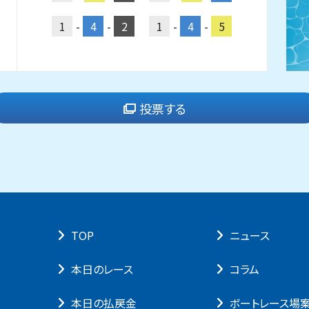
1
-
4
-
2
1
-
4
-
5
投票する
TOP
ニュース
本⽇のレース
コラム
本⽇の払戻⾦
ボートレース場