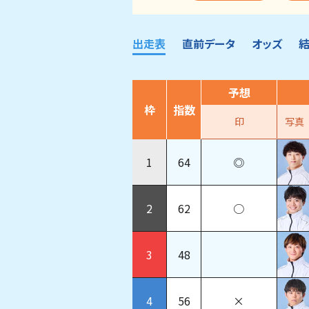
出走表
直前データ
オッズ
予想
枠
指数
印
写真
1
64
◎
2
62
○
3
48
4
56
×