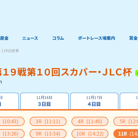
戻金
ニュース
コラム
ボートレース場案内
賞金
11R出走表
１９戦第１０回スカパー・ＪＬＣ杯
m
5日
11月16日
11月17日
目
３日目
４日目
R
(10:43)
3R
(11:11)
4R
(11:40)
5R
(12:
R
(13:26)
9R
(13:54)
10R
(14:22)
11R
(14